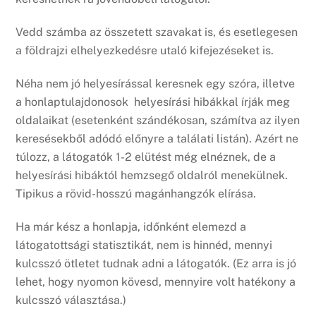
Vedd számba az összetett szavakat is, és esetlegesen
a földrajzi elhelyezkedésre utaló kifejezéseket is.
Néha nem jó helyesírással keresnek egy szóra, illetve
a honlaptulajdonosok helyesírási hibákkal írják meg
oldalaikat (esetenként szándékosan, számítva az ilyen
keresésekből adódó előnyre a találati listán). Azért ne
túlozz, a látogatók 1-2 elütést még elnéznek, de a
helyesírási hibáktól hemzsegő oldalról menekülnek.
Tipikus a rövid-hosszú magánhangzók elírása.
Ha már kész a honlapja, időnként elemezd a
látogatottsági statisztikát, nem is hinnéd, mennyi
kulcsszó ötletet tudnak adni a látogatók. (Ez arra is jó
lehet, hogy nyomon kövesd, mennyire volt hatékony a
kulcsszó választása.)