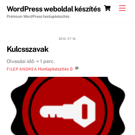
Skip
Cart
Men
WordPress weboldal készítés
to
Prémium WordPress honlapkészítés
content
2012. 07 16.
Kulcsszavak
Olvasási idő:
< 1
perc.
Honlapkészítés
0
FILEP ANDREA