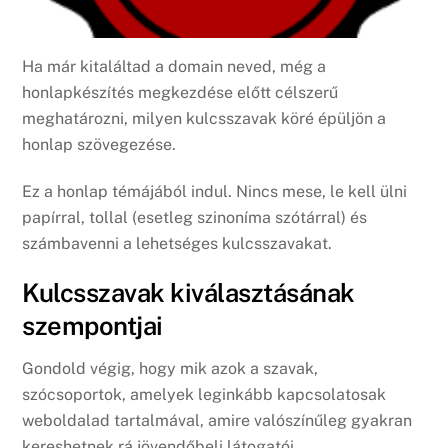
Ha már kitaláltad a domain neved, még a
honlapkészítés megkezdése előtt célszerű
meghatározni, milyen kulcsszavak köré épüljön a
honlap szövegezése.
Ez a honlap témájából indul. Nincs mese, le kell ülni
papírral, tollal (esetleg szinoníma szótárral) és
számbavenni a lehetséges kulcsszavakat.
Kulcsszavak kiválasztásának
szempontjai
Gondold végig, hogy mik azok a szavak,
szócsoportok, amelyek leginkább kapcsolatosak
weboldalad tartalmával, amire valószínűleg gyakran
kereshetnek rá jövendőbeli látogatói.