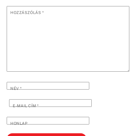
HOZZÁSZÓLÁS
*
NÉV
*
E-MAIL CÍM
*
HONLAP