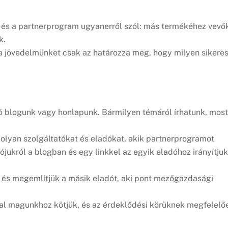
 és a partnerprogram ugyanerről szól: más termékéhez vevő
k.
a jövedelmünket csak az határozza meg, hogy milyen sikere
ó blogunk vagy honlapunk. Bármilyen témáról írhatunk, most
l olyan szolgáltatókat és eladókat, akik partnerprogramot
ójukról a blogban és egy linkkel az egyik eladóhoz irányítjuk
és megemlítjük a másik eladót, aki pont mezőgazdasági
al magunkhoz kötjük, és az érdeklődési körüknek megfelelő