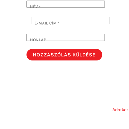
NÉV
*
E-MAIL CÍM
*
HONLAP
Adatkez