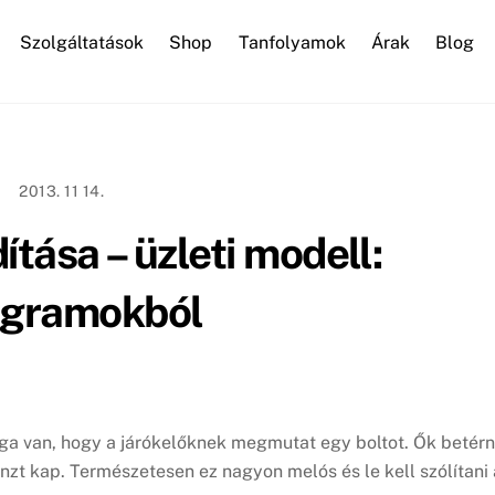
Szolgáltatások
Shop
Tanfolyamok
Árak
Blog
WordPress karbantartás
2013. 11 14.
ítása – üzleti modell:
ogramokból
olga van, hogy a járókelőknek megmutat egy boltot. Ők betér
nzt kap. Természetesen ez nagyon melós és le kell szólítani 