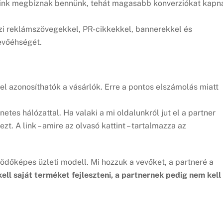
óink megbíznak bennünk, tehát magasabb konverziókat kapn
zi reklámszövegekkel, PR-cikkekkel, bannerekkel és
vevőéhségét.
el azonosíthatók a vásárlók. Erre a pontos elszámolás miatt
tes hálózattal. Ha valaki a mi oldalunkról jut el a partner
ezt. A link – amire az olvasó kattint – tartalmazza az
ödőképes üzleti modell. Mi hozzuk a vevőket, a partneré a
ell saját terméket fejleszteni, a partnernek pedig nem kell