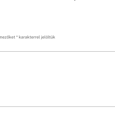
 mezőket
*
karakterrel jelöltük