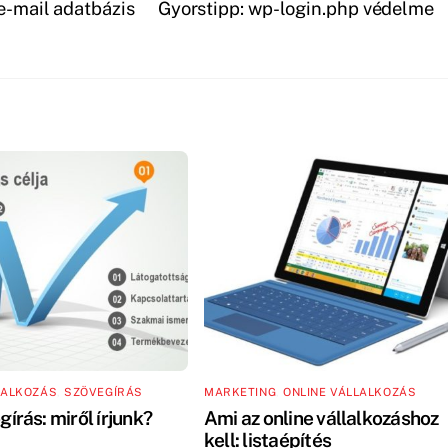
 e-mail adatbázis
Gyorstipp: wp-login.php védelme
LALKOZÁS
,
SZÖVEGÍRÁS
MARKETING
,
ONLINE VÁLLALKOZÁS
ogírás: miről írjunk?
Ami az online vállalkozáshoz
kell: listaépítés