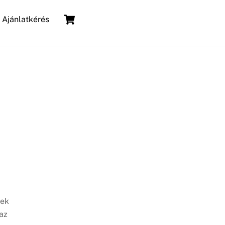
Cart
Ajánlatkérés
nek
az