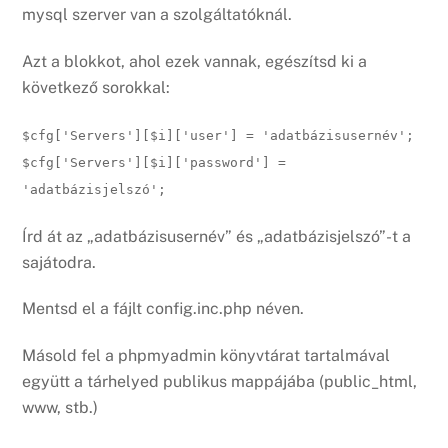
mysql szerver van a szolgáltatóknál.
Azt a blokkot, ahol ezek vannak, egészítsd ki a
következő sorokkal:
$cfg['Servers'][$i]['user'] = 'adatbázisusernév';
$cfg['Servers'][$i]['password'] =
'adatbázisjelszó';
Írd át az „adatbázisusernév” és „adatbázisjelszó”-t a
sajátodra.
Mentsd el a fájlt config.inc.php néven.
Másold fel a phpmyadmin könyvtárat tartalmával
együtt a tárhelyed publikus mappájába (public_html,
www, stb.)