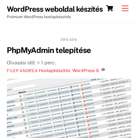
Skip
Cart
Men
WordPress weboldal készítés
to
Prémium WordPress honlapkészítés
content
2013. 03 6.
PhpMyAdmin telepítése
Olvasási idő:
< 1
perc.
Honlapkészítés
,
WordPress
0
FILEP ANDREA