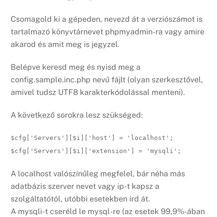
Csomagold ki a gépeden, nevezd át a verziószámot is
tartalmazó könyvtárnevet phpmyadmin-ra vagy amire
akarod és amit meg is jegyzel.
Belépve keresd meg és nyisd meg a
config.sample.inc.php nevű fájlt (olyan szerkesztővel,
amivel tudsz UTF8 karakterkódolással menteni).
A következő sorokra lesz szükséged:
$cfg['Servers'][$i]['host'] = 'localhost';
$cfg['Servers'][$i]['extension'] = 'mysqli';
A localhost valószínűleg megfelel, bár néha más
adatbázis szerver nevet vagy ip-t kapsz a
szolgáltatótól, utóbbi esetekben írd át.
A mysqli-t cseréld le mysql-re (az esetek 99,9%-ában