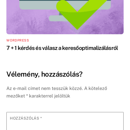
WORDPRESS
7 + 1 kérdés és válasz a keresőoptimalizálásról
Vélemény, hozzászólás?
Az e-mail címet nem tesszük közzé.
A kötelező
mezőket
*
karakterrel jelöltük
HOZZÁSZÓLÁS
*