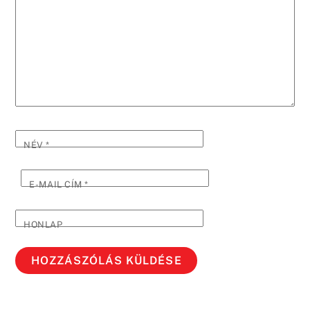
NÉV
*
E-MAIL CÍM
*
HONLAP