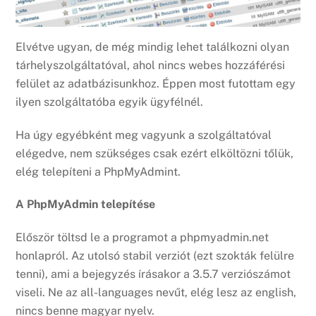
Elvétve ugyan, de még mindig lehet találkozni olyan
tárhelyszolgáltatóval, ahol nincs webes hozzáférési
felület az adatbázisunkhoz. Éppen most futottam egy
ilyen szolgáltatóba egyik ügyfélnél.
Ha úgy egyébként meg vagyunk a szolgáltatóval
elégedve, nem szükséges csak ezért elköltözni tőlük,
elég telepíteni a PhpMyAdmint.
A PhpMyAdmin telepítése
Először töltsd le a programot a phpmyadmin.net
honlapról. Az utolsó stabil verziót (ezt szokták felülre
tenni), ami a bejegyzés írásakor a 3.5.7 verziószámot
viseli. Ne az all-languages nevűt, elég lesz az english,
nincs benne magyar nyelv.