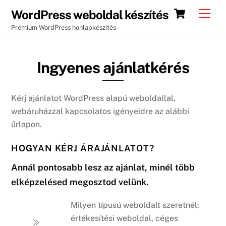
Skip
Cart
Men
WordPress weboldal készítés
to
Prémium WordPress honlapkészítés
content
Ingyenes ajánlatkérés
Kérj ajánlatot WordPress alapú weboldallal,
webáruházzal kapcsolatos igényeidre az alábbi
űrlapon.
HOGYAN KÉRJ ÁRAJÁNLATOT?
Annál pontosabb lesz az ajánlat, minél több
elképzelésed megosztod velünk.
Milyen típusú weboldalt szeretnél:
értékesítési weboldal, céges