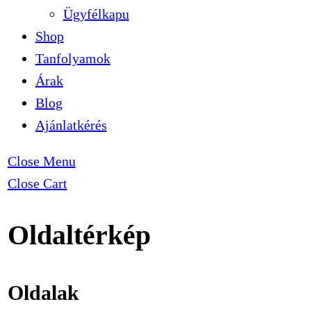
Ügyfélkapu
Shop
Tanfolyamok
Árak
Blog
Ajánlatkérés
Close Menu
Close Cart
Oldaltérkép
Oldalak