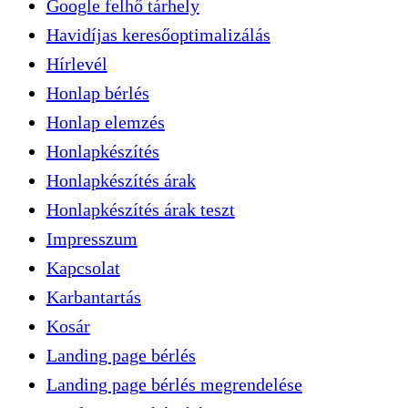
Google felhő tárhely
Havidíjas keresőoptimalizálás
Hírlevél
Honlap bérlés
Honlap elemzés
Honlapkészítés
Honlapkészítés árak
Honlapkészítés árak teszt
Impresszum
Kapcsolat
Karbantartás
Kosár
Landing page bérlés
Landing page bérlés megrendelése