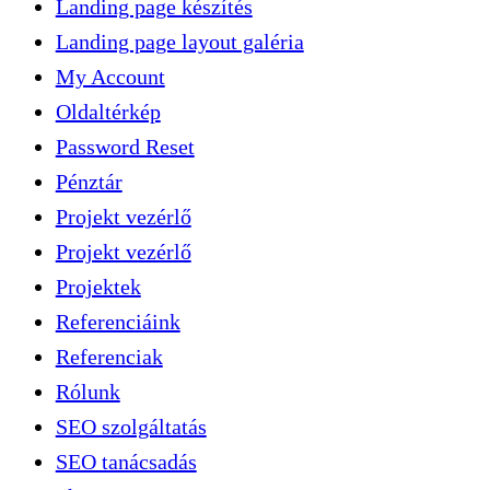
Landing page készítés
Landing page layout galéria
My Account
Oldaltérkép
Password Reset
Pénztár
Projekt vezérlő
Projekt vezérlő
Projektek
Referenciáink
Referenciak
Rólunk
SEO szolgáltatás
SEO tanácsadás