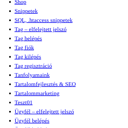
Shop
Snippetek
SQL, .htaccess snippetek
Tag – elfelejtett jelszó
Tag belépés
Tag fiók
Tag kilépés
Tag regisztráció
Tanfolyamaink
Tartalomfejlesztés & SEO
Tartalommarketing
Teszt01
Ügyfél – elfelejtett jelszó
Ügyfél belépés