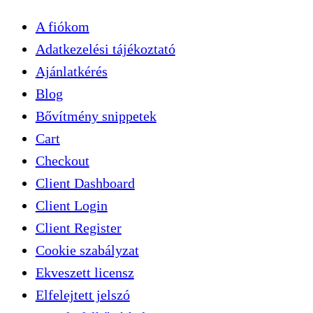
A fiókom
Adatkezelési tájékoztató
Ajánlatkérés
Blog
Bővítmény snippetek
Cart
Checkout
Client Dashboard
Client Login
Client Register
Cookie szabályzat
Ekveszett licensz
Elfelejtett jelszó