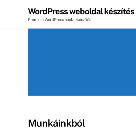
Skip
WordPress weboldal készítés
to
content
Prémium WordPress honlapkészítés
Munkáinkból