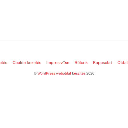
Back
elés
Cookie kezelés
Impresszum
Rólunk
Kapcsolat
Oldal
To
©
WordPress weboldal készítés
2026
Top