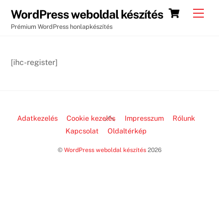
Skip
Cart
Men
WordPress weboldal készítés
to
Prémium WordPress honlapkészítés
content
[ihc-register]
Back
Adatkezelés
Cookie kezelés
Impresszum
Rólunk
To
Kapcsolat
Oldaltérkép
Top
©
WordPress weboldal készítés
2026