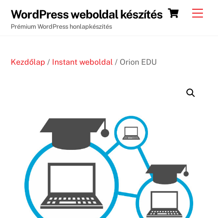
Skip
Cart
Men
WordPress weboldal készítés
to
Prémium WordPress honlapkészítés
content
Kezdőlap
/
Instant weboldal
/ Orion EDU