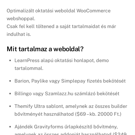
Optimalizált oktatási weboldal WooCommerce
webshoppal.
Csak fel kell töltened a saját tartalmaidat és már
indulhat is.
Mit tartalmaz a weboldal?
LearnPress alapú oktatási honlapot, demo
tartalommal.
Barion, Paylike vagy Simplepay fizetés bekötését
Billingo vagy Szamlazz.hu számlázó bekötését
Themify Ultra sablont, amelynek az összes builder
bővítményét használhatod ($69 – kb. 20000 Ft.)
Ajándék Gravityforms űrlapkészítő bővítmény,
amelynek az összes addonját használhatod ($249