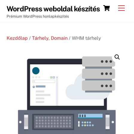
Skip
Cart
Men
WordPress weboldal készítés
to
Prémium WordPress honlapkészítés
content
Kezdőlap
/
Tárhely, Domain
/ WHM tárhely