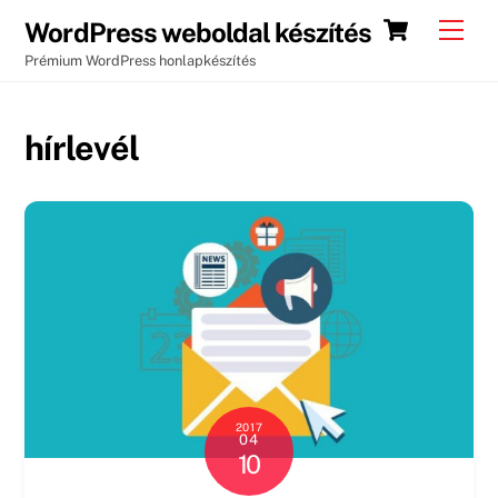
Skip
Cart
Men
WordPress weboldal készítés
to
Prémium WordPress honlapkészítés
content
hírlevél
2017
04
10