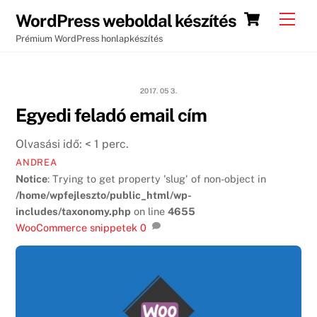
Skip
Cart
Men
WordPress weboldal készítés
to
Prémium WordPress honlapkészítés
content
2017. 05 3.
Egyedi feladó email cím
Olvasási idő:
< 1
perc.
ANDREA
Notice
: Trying to get property 'slug' of non-object in
/home/wpfejleszto/public_html/wp-
includes/taxonomy.php
on line
4655
WooCommerce snippetek
0