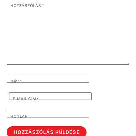
HOZZÁSZÓLÁS
*
NÉV
*
E-MAIL CÍM
*
HONLAP