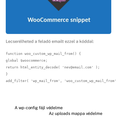
Lecserélheted a feladó emailt ezzel a kóddal:
function woo_custom_wp_mail_from() {

global $woocommerce;

return html_entity_decode( 'nev@email.com' );

}

add_filter( 'wp_mail_from', 'woo_custom_wp_mail_from'
A wp-config fájl védelme
Az uploads mappa védelme