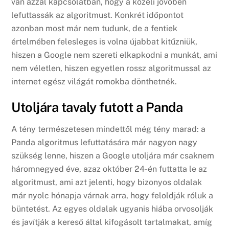
van azzal kapcsolatban, hogy a közeli jövőben
lefuttassák az algoritmust. Konkrét időpontot
azonban most már nem tudunk, de a fentiek
értelmében felesleges is volna újabbat kitűzniük,
hiszen a Google nem szereti elkapkodni a munkát, ami
nem véletlen, hiszen egyetlen rossz algoritmussal az
internet egész világát romokba dönthetnék.
Utoljára tavaly futott a Panda
A tény természetesen mindettől még tény marad: a
Panda algoritmus lefuttatására már nagyon nagy
szükség lenne, hiszen a Google utoljára már csaknem
háromnegyed éve, azaz október 24-én futtatta le az
algoritmust, ami azt jelenti, hogy bizonyos oldalak
már nyolc hónapja várnak arra, hogy feloldják róluk a
büntetést. Az egyes oldalak ugyanis hiába orvosolják
és javítják a kereső által kifogásolt tartalmakat, amíg