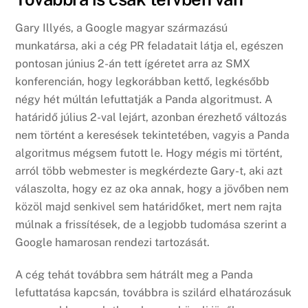
Gary Illyés, a Google magyar származású
munkatársa, aki a cég PR feladatait látja el, egészen
pontosan június 2-án tett ígéretet arra az SMX
konferencián, hogy legkorábban kettő, legkésőbb
négy hét múltán lefuttatják a Panda algoritmust. A
határidő július 2-val lejárt, azonban érezhető változás
nem történt a keresések tekintetében, vagyis a Panda
algoritmus mégsem futott le. Hogy mégis mi történt,
arról több webmester is megkérdezte Gary-t, aki azt
válaszolta, hogy ez az oka annak, hogy a jövőben nem
közöl majd senkivel sem határidőket, mert nem rajta
múlnak a frissítések, de a legjobb tudomása szerint a
Google hamarosan rendezi tartozását.
A cég tehát továbbra sem hátrált meg a Panda
lefuttatása kapcsán, továbbra is szilárd elhatározásuk