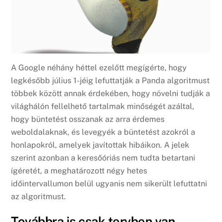
A Google néhány héttel ezelőtt megígérte, hogy
legkésőbb július 1-jéig lefuttatják a Panda algoritmust
többek között annak érdekében, hogy növelni tudják a
világhálón fellelhető tartalmak minőségét azáltal,
hogy büntetést osszanak az arra érdemes
weboldalaknak, és levegyék a büntetést azokról a
honlapokról, amelyek javítottak hibáikon. A jelek
szerint azonban a keresőóriás nem tudta betartani
ígéretét, a meghatározott négy hetes
időintervallumon belül ugyanis nem sikerült lefuttatni
az algoritmust.
Továbbra is csak tervben van