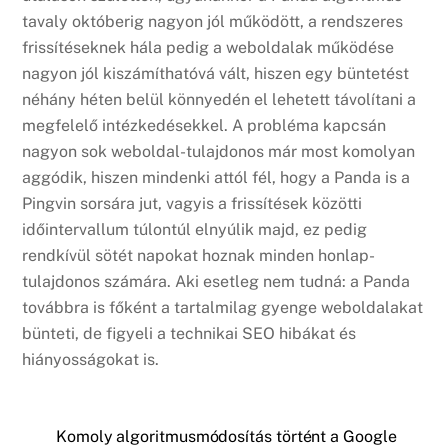
tavaly októberig nagyon jól működött, a rendszeres
frissítéseknek hála pedig a weboldalak működése
nagyon jól kiszámíthatóvá vált, hiszen egy büntetést
néhány héten belül könnyedén el lehetett távolítani a
megfelelő intézkedésekkel. A probléma kapcsán
nagyon sok weboldal-tulajdonos már most komolyan
aggódik, hiszen mindenki attól fél, hogy a Panda is a
Pingvin sorsára jut, vagyis a frissítések közötti
időintervallum túlontúl elnyúlik majd, ez pedig
rendkívül sötét napokat hoznak minden honlap-
tulajdonos számára. Aki esetleg nem tudná: a Panda
továbbra is főként a tartalmilag gyenge weboldalakat
bünteti, de figyeli a technikai SEO hibákat és
hiányosságokat is.
Komoly algoritmusmódosítás történt a Google