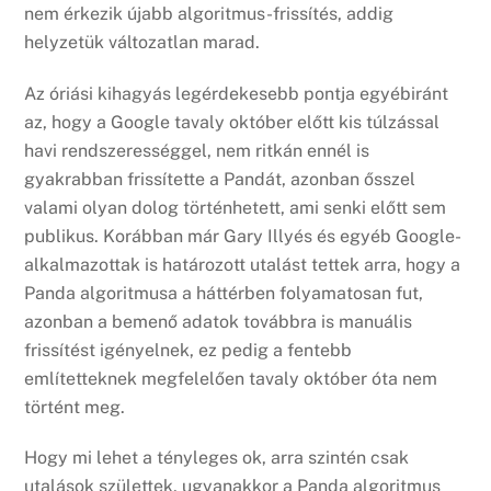
nem érkezik újabb algoritmus-frissítés, addig
helyzetük változatlan marad.
Az óriási kihagyás legérdekesebb pontja egyébiránt
az, hogy a Google tavaly október előtt kis túlzással
havi rendszerességgel, nem ritkán ennél is
gyakrabban frissítette a Pandát, azonban ősszel
valami olyan dolog történhetett, ami senki előtt sem
publikus. Korábban már Gary Illyés és egyéb Google-
alkalmazottak is határozott utalást tettek arra, hogy a
Panda algoritmusa a háttérben folyamatosan fut,
azonban a bemenő adatok továbbra is manuális
frissítést igényelnek, ez pedig a fentebb
említetteknek megfelelően tavaly október óta nem
történt meg.
Hogy mi lehet a tényleges ok, arra szintén csak
utalások születtek, ugyanakkor a Panda algoritmus