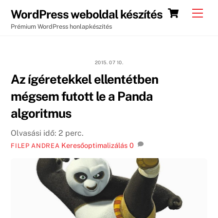
Skip
Cart
Men
WordPress weboldal készítés
to
Prémium WordPress honlapkészítés
content
2015. 07 10.
Az ígéretekkel ellentétben
mégsem futott le a Panda
algoritmus
Olvasási idő:
2
perc.
Keresőoptimalizálás
0
FILEP ANDREA