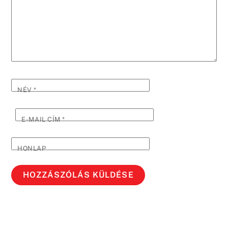
NÉV
*
E-MAIL CÍM
*
HONLAP