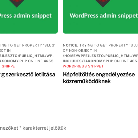
YING TO GET PROPERTY 'SLUG'
NOTICE
: TRYING TO GET PROPERTY 'SLU
ECT IN
OF NON-OBJECT IN
JLESZTO/PUBLIC_HTML/WP-
/HOME/WPFEJLESZTO/PUBLIC_HTML/WP
TAXONOMY.PHP
ON LINE
4655
INCLUDES/TAXONOMY.PHP
ON LINE
465
 SNIPPET
WORDPRESS SNIPPET
g szerkesztő letiltása
Képfeltöltés engedélyezése
közreműködőknek
 mezőket
*
karakterrel jelöltük