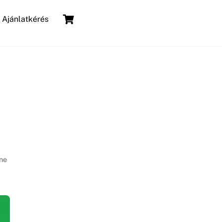
Cart
Ajánlatkérés
ine