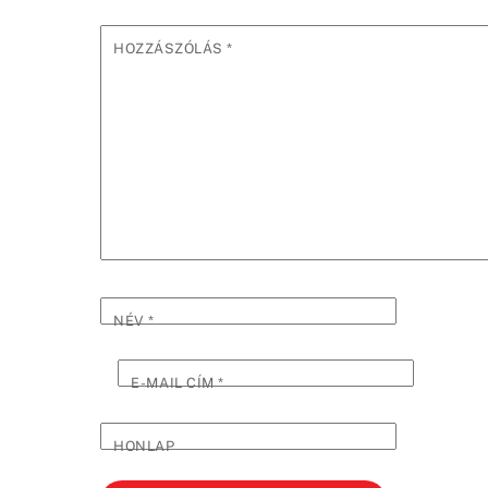
HOZZÁSZÓLÁS
*
NÉV
*
E-MAIL CÍM
*
HONLAP