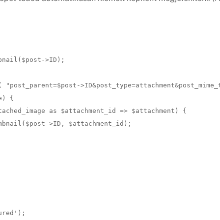
nail($post->ID);

( "post_parent=$post->ID&post_type=attachment&post_mime_t
) {

tached_image as $attachment_id => $attachment) {

bnail($post->ID, $attachment_id);

red');
