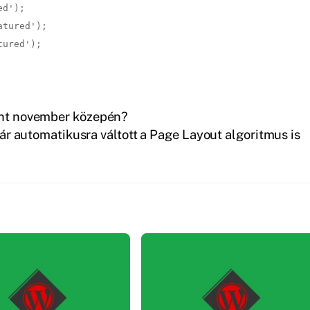
d');

tured');

tured');
tént november közepén?
r automatikusra váltott a Page Layout algoritmus is