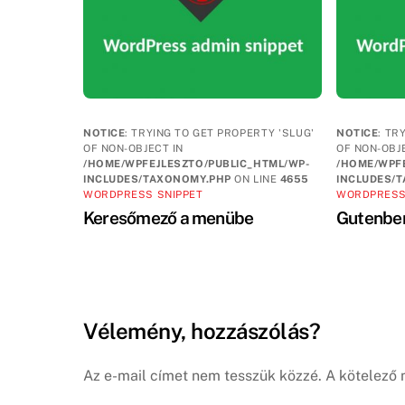
NOTICE
: TRYING TO GET PROPERTY 'SLUG'
NOTICE
: TR
OF NON-OBJECT IN
OF NON-OBJ
/HOME/WPFEJLESZTO/PUBLIC_HTML/WP-
/HOME/WPFE
INCLUDES/TAXONOMY.PHP
ON LINE
4655
INCLUDES/
WORDPRESS SNIPPET
WORDPRESS
Keresőmező a menübe
Gutenber
Vélemény, hozzászólás?
Az e-mail címet nem tesszük közzé.
A kötelező