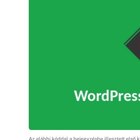
Az alábbi kóddal a bejegyzésbe illesztett első