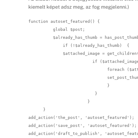
kiemelt képet adsz meg, az fog megjelenni.)
function autoset_featured() {

          global $post;

          $already_has_thumb = has_post_thumb
              if (!$already_has_thumb)  {

              $attached_image = get_children
                          if ($attached_image
                                foreach ($at
                                set_post_thum
                                }

                           }

                        }

      }

add_action('the_post', 'autoset_featured');

add_action('save_post', 'autoset_featured');

add_action('draft_to_publish', 'autoset_featu