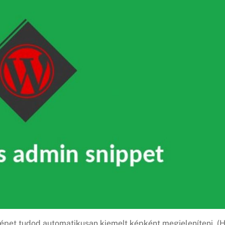
 képet tudod automatikusan kiemelt képként megjeleníteni. (