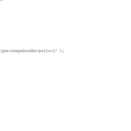
ype=image&numberposts=1" );
