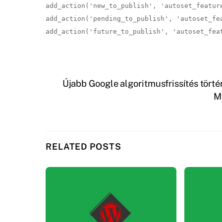
add_action('new_to_publish', 'autoset_feature
add_action('pending_to_publish', 'autoset_fea
add_action('future_to_publish', 'autoset_fea
Újabb Google algoritmusfrissítés tör
Má
RELATED POSTS