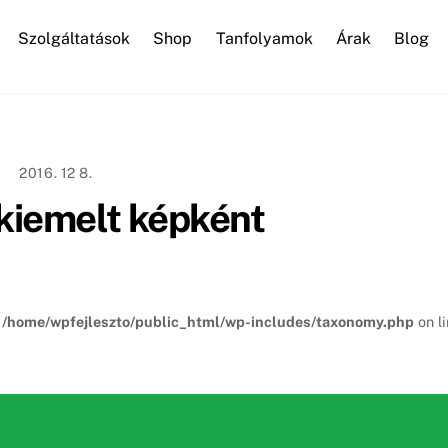
Szolgáltatások
Shop
Tanfolyamok
Árak
Blog
WordPress karbantartás
2016. 12 8.
kiemelt képként
n
/home/wpfejleszto/public_html/wp-includes/taxonomy.php
on l