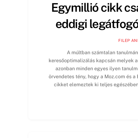
Egymillió cikk c
eddigi legátfog
FILEP A
A múltban számtalan tanulmány
keresőoptimalizálás kapcsán melyek a
azonban minden egyes ilyen tanulm
örvendetes tény, hogy a Moz.com és a
cikket elemeztek ki teljes egészébe