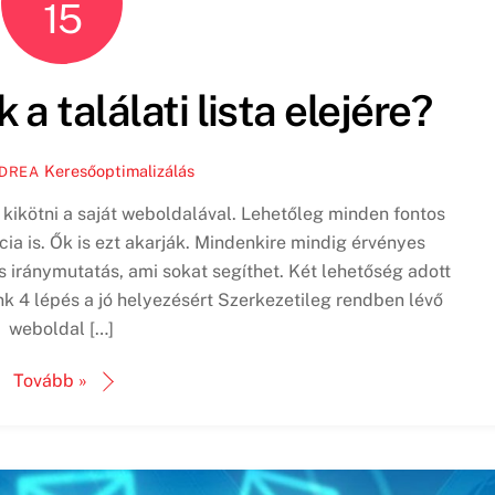
15
a találati lista elejére?
Keresőoptimalizálás
NDREA
ne kikötni a saját weboldalával. Lehetőleg minden fontos
ia is. Ők is ezt akarják. Mindenkire mindig érvényes
 iránymutatás, ami sokat segíthet. Két lehetőség adott
 4 lépés a jó helyezésért Szerkezetileg rendben lévő
weboldal […]
Tovább »