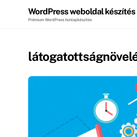
Skip
WordPress weboldal készítés
to
content
Prémium WordPress honlapkészítés
látogatottságnövel