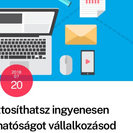
2018
07
20
ztosíthatsz ingyenesen
hatóságot vállalkozásod