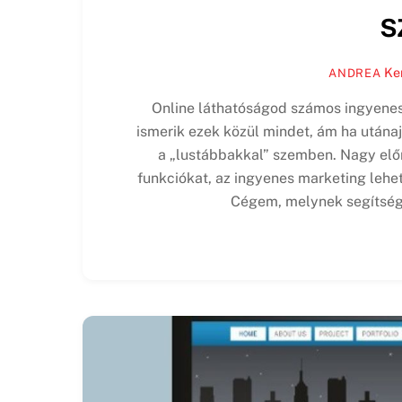
s
Ke
ANDREA
Online láthatóságod számos ingyenes
ismerik ezek közül mindet, ám ha utána
a „lustábbakkal” szemben. Nagy előn
funkciókat, az ingyenes marketing lehe
Cégem, melynek segítség