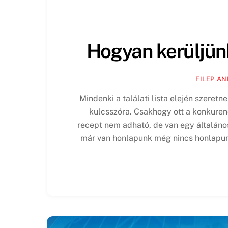
Hogyan kerüljünk 
FILEP A
Mindenki a találati lista elején szeret
kulcsszóra. Csakhogy ott a konkurenc
recept nem adható, de van egy általános
már van honlapunk még nincs honlapunk