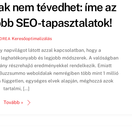
sak nem tévedhet: íme az
óbb SEO-tapasztalatok!
Keresőoptimalizálás
NDREA
 napvilágot látott azzal kapcsolatban, hogy a
 leghatékonyabb és legjobb módszerek. A valóságban
ány részrehajló eredményekkel rendelkezik. Emiatt
 Buzzsummo weboldalak nemrégiben több mint 1 millió
n független, egységes elvek alapján, méghozzá azok
tartalmi, […]
Tovább »