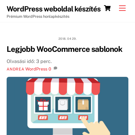
Skip
Cart
Men
WordPress weboldal készítés
to
Prémium WordPress honlapkészítés
content
2018. 04 29.
Legjobb WooCommerce sablonok
Olvasási idő:
3
perc.
WordPress
0
ANDREA