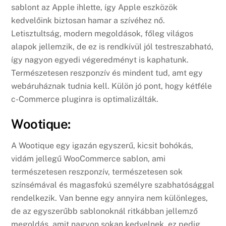
sablont az Apple ihlette, így Apple eszközök
kedvelőink biztosan hamar a szívéhez nő.
Letisztultság, modern megoldások, főleg világos
alapok jellemzik, de ez is rendkívül jól testreszabható,
így nagyon egyedi végeredményt is kaphatunk.
Természetesen reszponzív és mindent tud, amt egy
webáruháznak tudnia kell. Külön jó pont, hogy kétféle
c-Commerce pluginra is optimalizálták.
Wootique:
A Wootique egy igazán egyszerű, kicsit bohókás,
vidám jellegű WooCommerce sablon, ami
természetesen reszponzív, természetesen sok
színsémával és magasfokú személyre szabhatósággal
rendelkezik. Van benne egy annyira nem különleges,
de az egyszerűbb sablonoknál ritkábban jellemző
megoldás, amit nagyon sokan kedvelnek, ez pedig