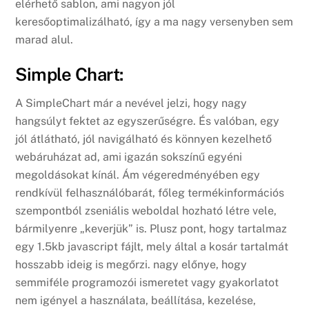
elérhető sablon, ami nagyon jól
keresőoptimalizálható, így a ma nagy versenyben sem
marad alul.
Simple Chart:
A SimpleChart már a nevével jelzi, hogy nagy
hangsúlyt fektet az egyszerűségre. És valóban, egy
jól átlátható, jól navigálható és könnyen kezelhető
webáruházat ad, ami igazán sokszínű egyéni
megoldásokat kínál. Ám végeredményében egy
rendkívül felhasználóbarát, főleg termékinformációs
szempontból zseniális weboldal hozható létre vele,
bármilyenre „keverjük” is. Plusz pont, hogy tartalmaz
egy 1.5kb javascript fájlt, mely által a kosár tartalmát
hosszabb ideig is megőrzi. nagy előnye, hogy
semmiféle programozói ismeretet vagy gyakorlatot
nem igényel a használata, beállítása, kezelése,