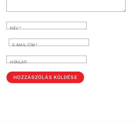
NÉV
*
E-MAIL CÍM
*
HONLAP