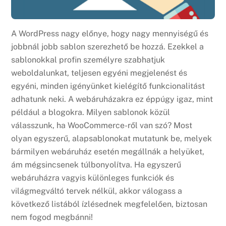
A WordPress nagy előnye, hogy nagy mennyiségű és
jobbnál jobb sablon szerezhető be hozzá. Ezekkel a
sablonokkal profin személyre szabhatjuk
weboldalunkat, teljesen egyéni megjelenést és
egyéni, minden igényünket kielégítő funkcionalitást
adhatunk neki. A webáruházakra ez éppúgy igaz, mint
például a blogokra. Milyen sablonok közül
válasszunk, ha WooCommerce-ről van szó? Most
olyan egyszerű, alapsablonokat mutatunk be, melyek
bármilyen webáruház esetén megállnák a helyüket,
ám mégsincsenek túlbonyolítva. Ha egyszerű
webáruházra vagyis különleges funkciók és
világmegváltó tervek nélkül, akkor válogass a
következő listából ízlésednek megfelelően, biztosan
nem fogod megbánni!