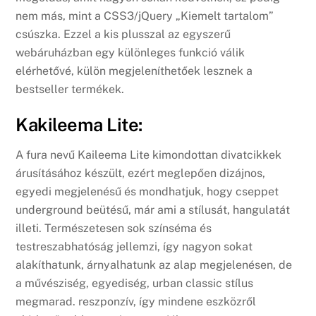
nem más, mint a CSS3/jQuery „Kiemelt tartalom”
csúszka. Ezzel a kis plusszal az egyszerű
webáruházban egy különleges funkció válik
elérhetővé, külön megjeleníthetőek lesznek a
bestseller termékek.
Kakileema Lite:
A fura nevű Kaileema Lite kimondottan divatcikkek
árusításához készült, ezért meglepően dizájnos,
egyedi megjelenésű és mondhatjuk, hogy cseppet
underground beütésű, már ami a stílusát, hangulatát
illeti. Természetesen sok színséma és
testreszabhatóság jellemzi, így nagyon sokat
alakíthatunk, árnyalhatunk az alap megjelenésen, de
a művésziség, egyediség, urban classic stílus
megmarad. reszponzív, így mindene eszközről