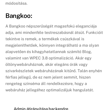
módosítása.
Bangkoo:
A Bangkoo népszerűségét magasfokú eleganciája
adja, ami mindenféle testreszabásnál átsüt. Funkcióit
tekintve is remek, a termékek csúszkával is
megjeleníthetőek, könnyen integrálható a ma olyan
alapvetően és kihagyhatatlannak számító Blog,
valamint van WPEC 3.8 optimalizáció. Akár egy
öltönywebáruháznak, akár elegáns órák vagy
szivarkészletek webáruházának kitűnő. Talán enyhén
férfias jellegű, de ez nem jelent semmit, hiszen
rengeteg színséma áll rendelkezésre, hogy a
webáruház jellegéhez optimalizáljuk hangulatát.
Admin átirányítása backendre