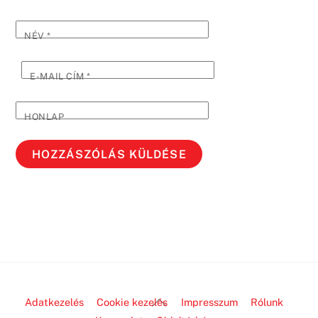
NÉV
*
E-MAIL CÍM
*
HONLAP
Back
Adatkezelés
Cookie kezelés
Impresszum
Rólunk
To