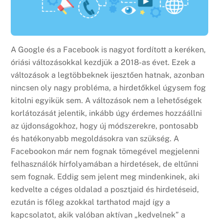
A Google és a Facebook is nagyot fordított a keréken,
óriási változásokkal kezdjük a 2018-as évet. Ezek a
változások a legtöbbeknek ijesztően hatnak, azonban
nincsen oly nagy probléma, a hirdetőkkel úgysem fog
kitolni egyikük sem. A változások nem a lehetőségek
korlátozását jelentik, inkább úgy érdemes hozzáállni
az újdonságokhoz, hogy új módszerekre, pontosabb
és hatékonyabb megoldásokra van szükség. A
Facebookon már nem fognak tömegével megjelenni
felhasználók hírfolyamában a hirdetések, de eltűnni
sem fognak. Eddig sem jelent meg mindenkinek, aki
kedvelte a céges oldalad a posztjaid és hirdetéseid,
ezután is főleg azokkal tarthatod majd így a
kapcsolatot, akik valóban aktívan „kedvelnek” a