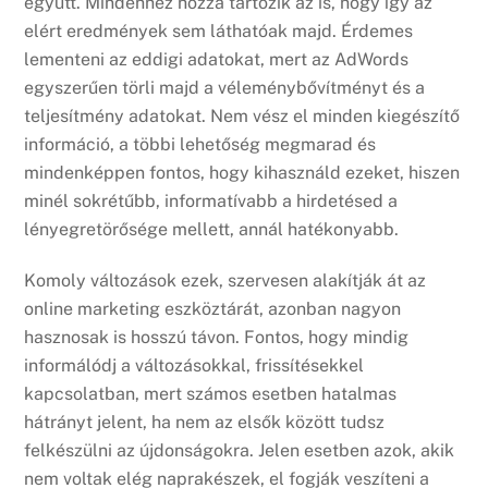
együtt. Mindehhez hozzá tartozik az is, hogy így az
elért eredmények sem láthatóak majd. Érdemes
lementeni az eddigi adatokat, mert az AdWords
egyszerűen törli majd a véleménybővítményt és a
teljesítmény adatokat. Nem vész el minden kiegészítő
információ, a többi lehetőség megmarad és
mindenképpen fontos, hogy kihasználd ezeket, hiszen
minél sokrétűbb, informatívabb a hirdetésed a
lényegretörősége mellett, annál hatékonyabb.
Komoly változások ezek, szervesen alakítják át az
online marketing eszköztárát, azonban nagyon
hasznosak is hosszú távon. Fontos, hogy mindig
informálódj a változásokkal, frissítésekkel
kapcsolatban, mert számos esetben hatalmas
hátrányt jelent, ha nem az elsők között tudsz
felkészülni az újdonságokra. Jelen esetben azok, akik
nem voltak elég naprakészek, el fogják veszíteni a