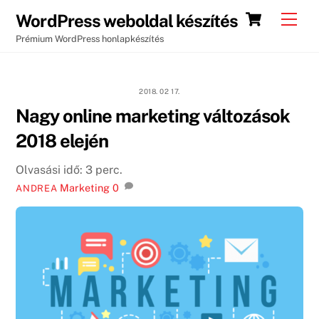
Skip
Cart
Men
WordPress weboldal készítés
to
Prémium WordPress honlapkészítés
content
2018. 02 17.
Nagy online marketing változások
2018 elején
Olvasási idő:
3
perc.
Marketing
0
ANDREA