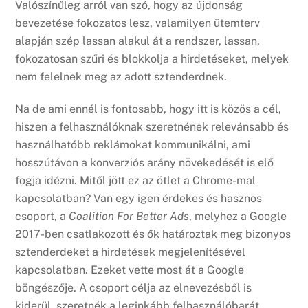
Valószínűleg arról van szó, hogy az újdonság
bevezetése fokozatos lesz, valamilyen ütemterv
alapján szép lassan alakul át a rendszer, lassan,
fokozatosan szűri és blokkolja a hirdetéseket, melyek
nem felelnek meg az adott sztenderdnek.
Na de ami ennél is fontosabb, hogy itt is közös a cél,
hiszen a felhasználóknak szeretnének relevánsabb és
használhatóbb reklámokat kommunikálni, ami
hosszútávon a konverziós arány növekedését is elő
fogja idézni. Mitől jött ez az ötlet a Chrome-mal
kapcsolatban? Van egy igen érdekes és hasznos
csoport, a
Coalition For Better Ads
, melyhez a Google
2017-ben csatlakozott és ők határoztak meg bizonyos
sztenderdeket a hirdetések megjelenítésével
kapcsolatban. Ezeket vette most át a Google
böngészője. A csoport célja az elnevezésből is
kiderül, szeretnék a leginkább felhasználóbarát,