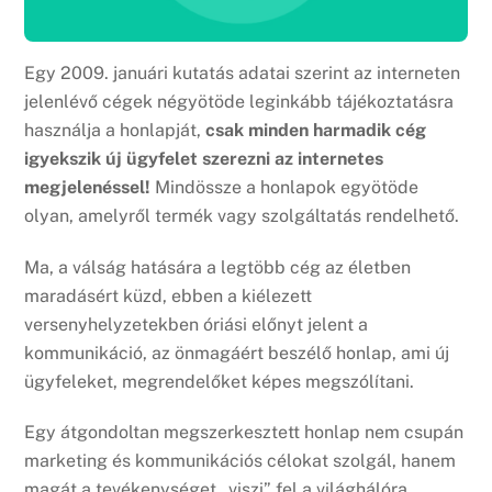
Egy 2009. januári kutatás adatai szerint az interneten
jelenlévő cégek négyötöde leginkább tájékoztatásra
használja a honlapját,
csak minden harmadik cég
igyekszik új ügyfelet szerezni az internetes
megjelenéssel!
Mindössze a honlapok egyötöde
olyan, amelyről termék vagy szolgáltatás rendelhető.
Ma, a válság hatására a legtöbb cég az életben
maradásért küzd, ebben a kiélezett
versenyhelyzetekben óriási előnyt jelent a
kommunikáció, az önmagáért beszélő honlap, ami új
ügyfeleket, megrendelőket képes megszólítani.
Egy átgondoltan megszerkesztett honlap nem csupán
marketing és kommunikációs célokat szolgál, hanem
magát a tevékenységet „viszi” fel a világhálóra,