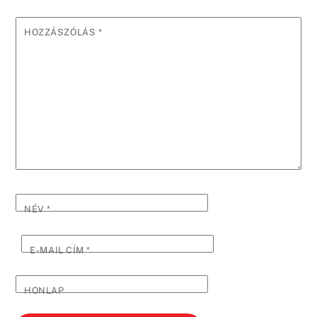
HOZZÁSZÓLÁS
*
NÉV
*
E-MAIL CÍM
*
HONLAP