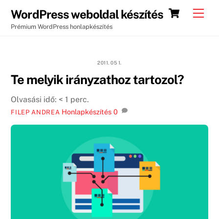
Skip
Cart
Men
WordPress weboldal készítés
to
Prémium WordPress honlapkészítés
content
2011. 05 1.
Te melyik irányzathoz tartozol?
Olvasási idő:
< 1
perc.
Honlapkészítés
0
FILEP ANDREA