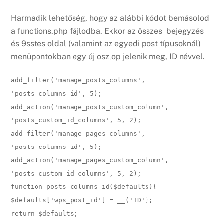
Harmadik lehetőség, hogy az alábbi kódot bemásolod
a functions.php fájlodba. Ekkor az összes bejegyzés
és 9sstes oldal (valamint az egyedi post típusoknál)
menüpontokban egy új oszlop jelenik meg, ID névvel.
add_filter('manage_posts_columns',
'posts_columns_id', 5);
add_action('manage_posts_custom_column',
'posts_custom_id_columns', 5, 2);
add_filter('manage_pages_columns',
'posts_columns_id', 5);
add_action('manage_pages_custom_column',
'posts_custom_id_columns', 5, 2);
function posts_columns_id($defaults){
$defaults['wps_post_id'] = __('ID');
return $defaults;