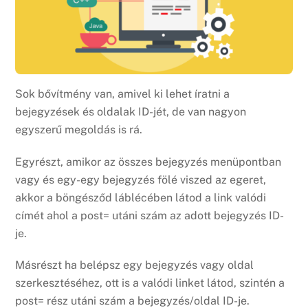
Sok bővítmény van, amivel ki lehet íratni a
bejegyzések és oldalak ID-jét, de van nagyon
egyszerű megoldás is rá.
Egyrészt, amikor az összes bejegyzés menüpontban
vagy és egy-egy bejegyzés fölé viszed az egeret,
akkor a böngésződ láblécében látod a link valódi
címét ahol a post= utáni szám az adott bejegyzés ID-
je.
Másrészt ha belépsz egy bejegyzés vagy oldal
szerkesztéséhez, ott is a valódi linket látod, szintén a
post= rész utáni szám a bejegyzés/oldal ID-je.