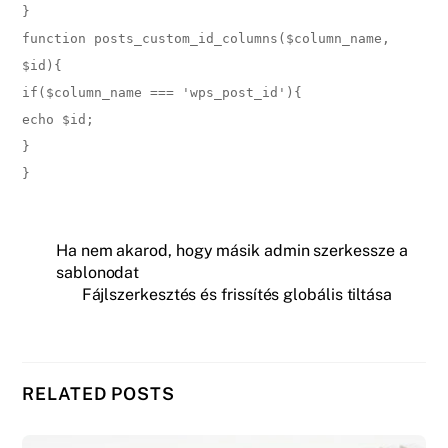
}
function posts_custom_id_columns($column_name,
$id){
if($column_name === 'wps_post_id'){
echo $id;
}
}
Ha nem akarod, hogy másik admin szerkessze a
sablonodat
Fájlszerkesztés és frissítés globális tiltása
RELATED POSTS