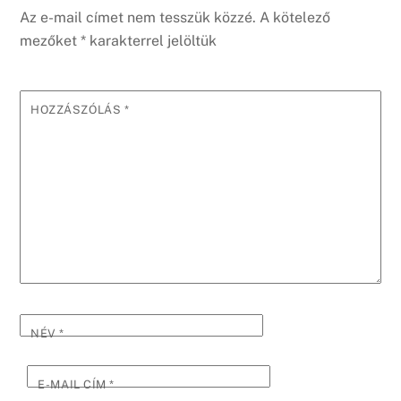
Az e-mail címet nem tesszük közzé.
A kötelező
mezőket
*
karakterrel jelöltük
HOZZÁSZÓLÁS
*
NÉV
*
E-MAIL CÍM
*