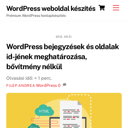
Skip
Cart
Men
WordPress weboldal készítés
to
Prémium WordPress honlapkészítés
content
2012. 09 21.
WordPress bejegyzések és oldalak
id-jének meghatározása,
bővítmény nélkül
Olvasási idő:
< 1
perc.
WordPress
0
FILEP ANDREA