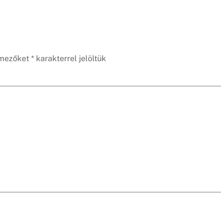
 mezőket
*
karakterrel jelöltük