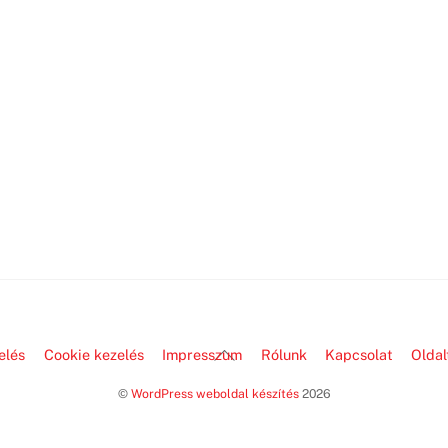
Back
elés
Cookie kezelés
Impresszum
Rólunk
Kapcsolat
Oldal
To
©
WordPress weboldal készítés
2026
Top