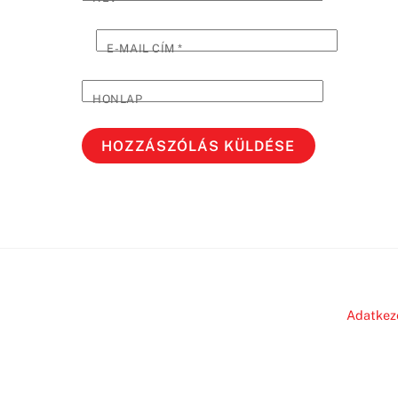
E-MAIL CÍM
*
HONLAP
Adatkez