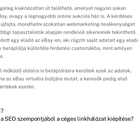
geteg kiaknázatlan út található, amelyet nagyon sokan
Bay, avagy a legnagyobb online aukciós ház is. A kérdéses
n újfajta, mondhatni szokatlan webmarketing-tevékenységet
eddigi tapasztalatok alapján rendkívül sikeresnek tekinthető.
dott egy eladó az eBay-en, aki rögzíti saját adatait egy elad
 betáplálja különféle hirdetési csatornákba, mint amilyen
s.
működő oldalra is betáplálásra kerültek ezek az adatok,
a az eBay virtuális boltjára mutat, a keresők pedig első
 értékek esetén.
n?
a SEO szempontjából a céges linkhálózat kiépítése?