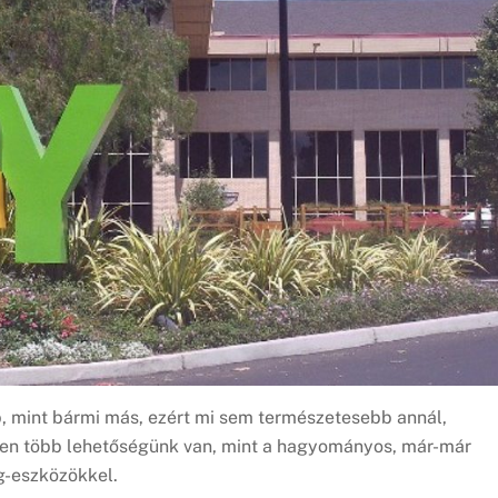
b, mint bármi más, ezért mi sem természetesebb annál,
en több lehetőségünk van, mint a hagyományos, már-már
g-eszközökkel.