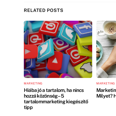
RELATED POSTS
MARKETING
MARKETING
Hiába jó a tartalom, ha nincs
Marketin
hozzá közönség – 5
Milyet? 
tartalommarketing kiegészítő
tipp