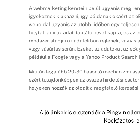
A webmarketing keretein belül ugyanis még ren
igyekeznek kiaknázni, így példának okáért az e
weboldal ugyanis az utóbbi időben egy teljese
folytat, ami az adat-tápláló nevet kapta, és az 
rendszer alapjai az adatokban rejlenek, vagyis a
vagy vásárlás során. Ezeket az adatokat az eBay
például a Foogle vagy a Yahoo Product Search i
Miután legalább 20-30 hasonló mechanizmussal 
ezért tulajdonképpen az összes hirdetési csatorn
helyeken hozzák az oldalt a megfelelő keresési
A jó linkek is elegendők a Pingvin elle
Kockázatos-e 