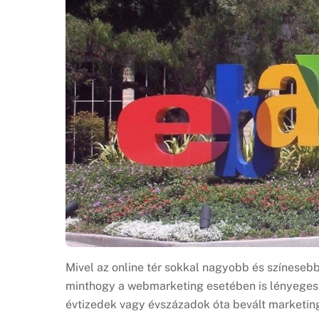
Mivel az online tér sokkal nagyobb és színeseb
minthogy a webmarketing esetében is lényeges
évtizedek vagy évszázadok óta bevált marketin