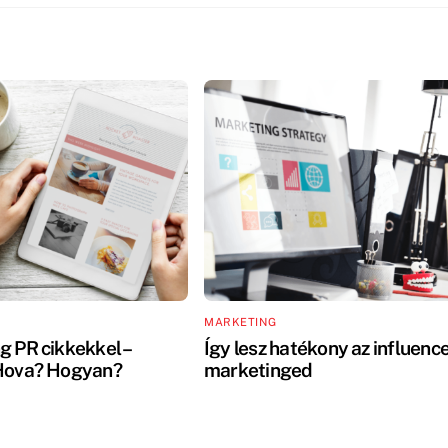
MARKETING
g PR cikkekkel –
Így lesz hatékony az influenc
Hova? Hogyan?
marketinged