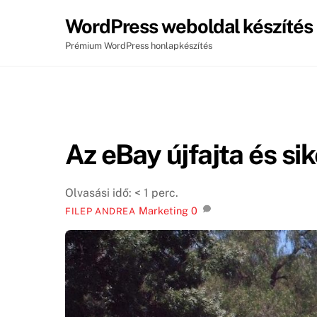
Skip
WordPress weboldal készítés
to
content
Prémium WordPress honlapkészítés
Az eBay újfajta és s
Olvasási idő:
< 1
perc.
Marketing
0
FILEP ANDREA