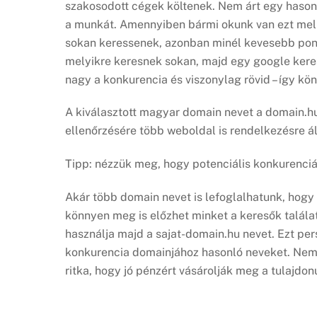
szakosodott cégek költenek. Nem árt egy hasonl
a munkát. Amennyiben bármi okunk van ezt mellő
sokan keressenek, azonban minél kevesebb pont
melyikre keresnek sokan, majd egy google keres
nagy a konkurencia és viszonylag rövid – így k
A kiválasztott magyar domain nevet a domain.h
ellenőrzésére több weboldal is rendelkezésre á
Tipp: nézzük meg, hogy potenciális konkurencián
Akár több domain nevet is lefoglalhatunk, hogy
könnyen meg is előzhet minket a keresők találat
használja majd a sajat-domain.hu nevet. Ezt per
konkurencia domainjához hasonló neveket. Nem 
ritka, hogy jó pénzért vásárolják meg a tulajdo