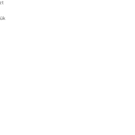
zt
zük