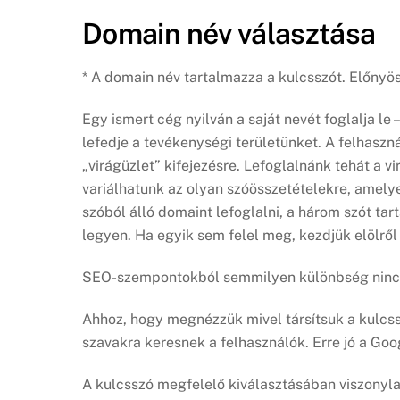
Domain név választása
* A domain név tartalmazza a kulcsszót. Előnyös
Egy ismert cég nyilván a saját nevét foglalja le
lefedje a tevékenységi területünket. A felhasz
„virágüzlet” kifejezésre. Lefoglalnánk tehát a v
variálhatunk az olyan szóösszetételekre, amelye
szóból álló domaint lefoglalni, a három szót t
legyen. Ha egyik sem felel meg, kezdjük elölről
SEO-szempontokból semmilyen különbség nincs a
Ahhoz, hogy megnézzük mivel társítsuk a kulcssz
szavakra keresnek a felhasználók. Erre jó a Go
A kulcsszó megfelelő kiválasztásában viszonyla