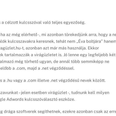
 a célzott kulcsszóval való teljes egyezőség.
 – ha az még elérhető -, mi azonban törekedjünk arra, hogy a n
nálók kulcsszavakra keresnek, tehát nem „Éva boltjára” hane
iragüzlet.hu-t, azonban azt már más használja. Ekkor
k tartalmazzák a virágüzletet is. Jó lenne egy legfeljebb két
artalmazó még törhető ugyan, de annál több semmiképp ne
 előbb a .com, majd a .net végződéssel.
 .hu vagy a .com illetve .net végződésű nevek között.
avunkat – jelen esetben virágüzlet -, tudnunk kell milyen
ogle Adwords kulcsszóválasztó eszköze.
g drága szoftverek segíthetnek, ezekre azonban csak az err