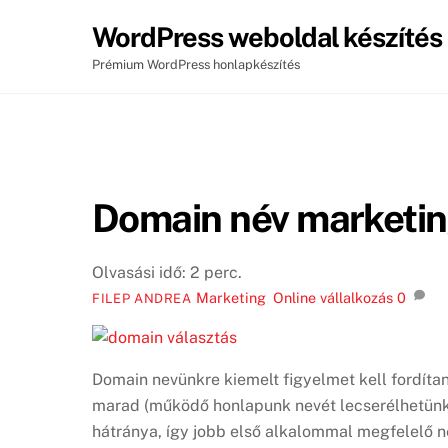
Skip
WordPress weboldal készítés
to
content
Prémium WordPress honlapkészítés
Domain név marketi
Olvasási idő:
2
perc.
Marketing
,
Online vállalkozás
0
FILEP ANDREA
Domain nevünkre kiemelt figyelmet kell fordíta
marad (működő honlapunk nevét lecserélhetünk
hátránya, így jobb első alkalommal megfelelő ne