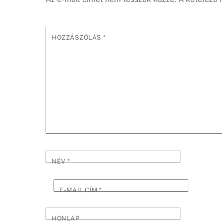
HOZZÁSZÓLÁS
*
NÉV
*
E-MAIL CÍM
*
HONLAP