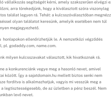
ó vállalkozás segítségét kérni, amely szakszerűen elvégzi e
zni, arra törekedjünk, hogy a kiválasztott szóra viszonylag
os találat legyen rá. Tehát: a kulcsszóválasztóban megnéz
éssel olyan találatot keresünk, amelyik esetében nem túl
önnyen megjegyezhető.
u honlapokon ellenőrizhetjük le. A nemzetközi végződés
ll, pl. godaddy.com, name.com.
k milyen kulcsszavakat választott, kik hivatkoznak rá.
 ne a konkurenciánk vegye meg a hasonló nevet, amivel
ai között. Így a sajatdomain.hu mellett biztos senki nem
sze fordítva is alkalmazhatjuk, vagyis mi vesszük meg a
a legtisztességesebb, de az üzletben a pénz beszél. Nem
nunkban levő nevet.