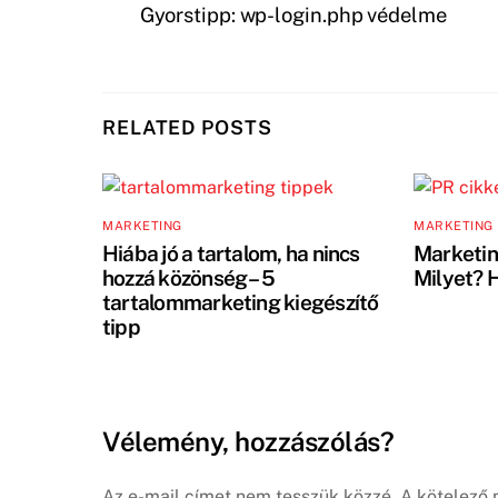
Gyorstipp: wp-login.php védelme
RELATED POSTS
MARKETING
MARKETING
Hiába jó a tartalom, ha nincs
Marketin
hozzá közönség – 5
Milyet? 
tartalommarketing kiegészítő
tipp
Vélemény, hozzászólás?
Az e-mail címet nem tesszük közzé.
A kötelező