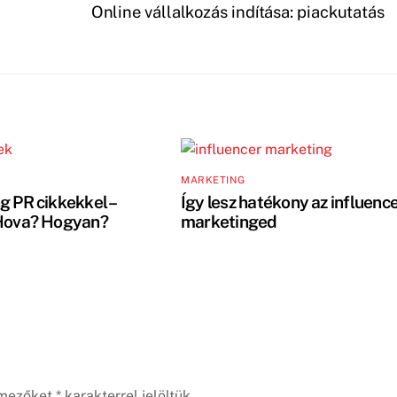
Online vállalkozás indítása: piackutatás
MARKETING
g PR cikkekkel –
Így lesz hatékony az influenc
Hova? Hogyan?
marketinged
 mezőket
*
karakterrel jelöltük