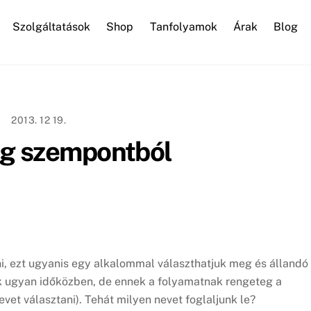
Szolgáltatások
Shop
Tanfolyamok
Árak
Blog
WordPress karbantartás
2013. 12 19.
ng szempontból
ni, ezt ugyanis egy alkalommal választhatjuk meg és állandó
 ugyan időközben, de ennek a folyamatnak rengeteg a
vet választani). Tehát milyen nevet foglaljunk le?