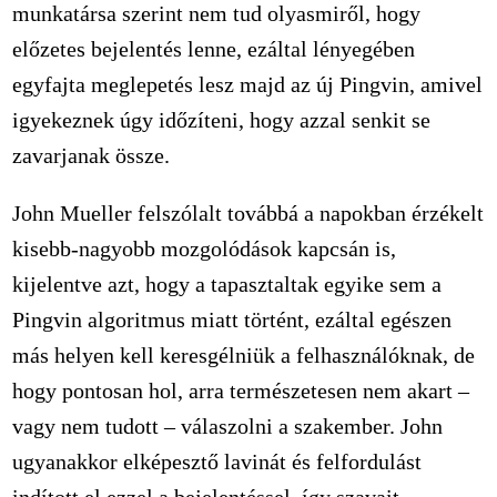
munkatársa szerint nem tud olyasmiről, hogy
előzetes bejelentés lenne, ezáltal lényegében
egyfajta meglepetés lesz majd az új Pingvin, amivel
igyekeznek úgy időzíteni, hogy azzal senkit se
zavarjanak össze.
John Mueller felszólalt továbbá a napokban érzékelt
kisebb-nagyobb mozgolódások kapcsán is,
kijelentve azt, hogy a tapasztaltak egyike sem a
Pingvin algoritmus miatt történt, ezáltal egészen
más helyen kell keresgélniük a felhasználóknak, de
hogy pontosan hol, arra természetesen nem akart –
vagy nem tudott – válaszolni a szakember. John
ugyanakkor elképesztő lavinát és felfordulást
indított el ezzel a bejelentéssel, így szavait