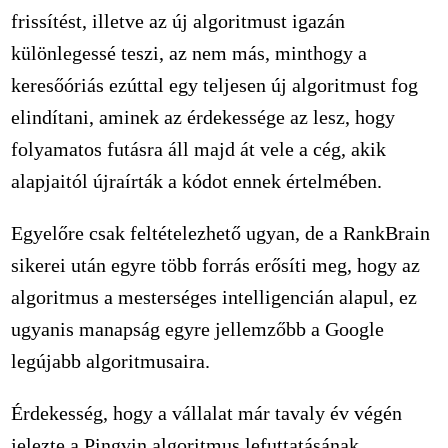
frissítést, illetve az új algoritmust igazán
különlegessé teszi, az nem más, minthogy a
keresőóriás ezúttal egy teljesen új algoritmust fog
elindítani, aminek az érdekessége az lesz, hogy
folyamatos futásra áll majd át vele a cég, akik
alapjaitól újraírták a kódot ennek értelmében.
Egyelőre csak feltételezhető ugyan, de a RankBrain
sikerei után egyre több forrás erősíti meg, hogy az
algoritmus a mesterséges intelligencián alapul, ez
ugyanis manapság egyre jellemzőbb a Google
legújabb algoritmusaira.
Érdekesség, hogy a vállalat már tavaly év végén
jelezte a Pingvin algoritmus lefuttatásának