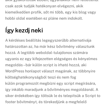
csak azok tudják hatékonyan elvégezni, akik
kiemelkedően profik, sőt mi több, egy kis blog vagy
hobbi oldal esetében ez pláne nem indokolt.
Így kezdj neki
A kérdéses beállítás legegyszerűbb alternatívája
határozottan az, ha már kész bővítmény választunk
hozzá. A legtöbb weboldal-tulajdonos számára
ugyanis ez egy kifejezetten elégséges és kényelmes
megoldás – bár külön script is írható hozzá, aki
WordPress honlapot választ magának, az többnyire
költséghatékonyságból teszi és nem fog
külön programozót megbízni egy script megírására,
így inkább maradjunk a bővítményes megoldásnál. A
siker érdekében így töltsük le és telepítsük a Script to
footer bővítményt, és törekedjünk a megfelelő