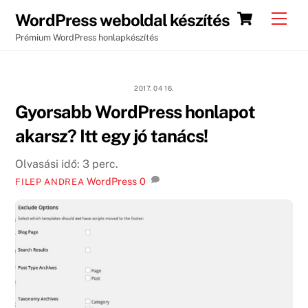
Skip
Cart
Men
WordPress weboldal készítés
to
Prémium WordPress honlapkészítés
content
2017. 04 16.
Gyorsabb WordPress honlapot
akarsz? Itt egy jó tanács!
Olvasási idő:
3
perc.
WordPress
0
FILEP ANDREA