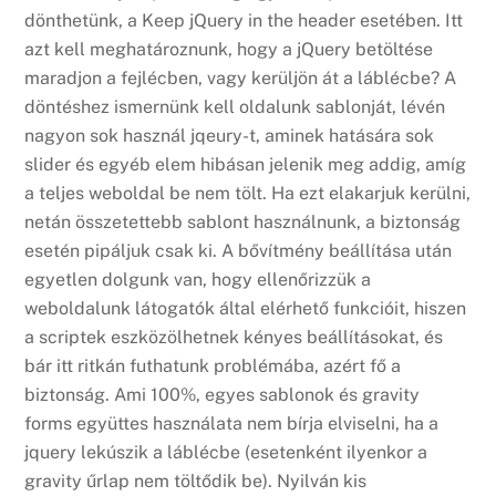
dönthetünk, a Keep jQuery in the header esetében. Itt
azt kell meghatároznunk, hogy a jQuery betöltése
maradjon a fejlécben, vagy kerüljön át a láblécbe? A
döntéshez ismernünk kell oldalunk sablonját, lévén
nagyon sok használ jqeury-t, aminek hatására sok
slider és egyéb elem hibásan jelenik meg addig, amíg
a teljes weboldal be nem tölt. Ha ezt elakarjuk kerülni,
netán összetettebb sablont használnunk, a biztonság
esetén pipáljuk csak ki. A bővítmény beállítása után
egyetlen dolgunk van, hogy ellenőrizzük a
weboldalunk látogatók által elérhető funkcióit, hiszen
a scriptek eszközölhetnek kényes beállításokat, és
bár itt ritkán futhatunk problémába, azért fő a
biztonság. Ami 100%, egyes sablonok és gravity
forms együttes használata nem bírja elviselni, ha a
jquery lekúszik a láblécbe (esetenként ilyenkor a
gravity űrlap nem töltődik be). Nyilván kis