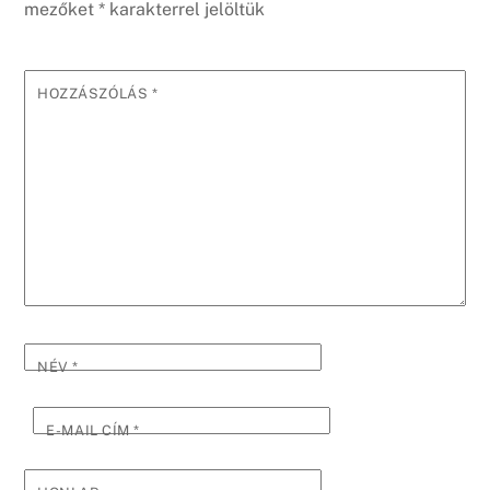
mezőket
*
karakterrel jelöltük
HOZZÁSZÓLÁS
*
NÉV
*
E-MAIL CÍM
*