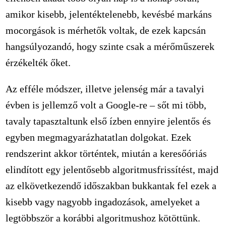
amikor kisebb, jelentéktelenebb, kevésbé markáns
mocorgások is mérhetők voltak, de ezek kapcsán
hangsúlyozandó, hogy szinte csak a mérőműszerek
érzékelték őket.
Az efféle módszer, illetve jelenség már a tavalyi
évben is jellemző volt a Google-re – sőt mi több,
tavaly tapasztaltunk első ízben ennyire jelentős és
egyben megmagyarázhatatlan dolgokat. Ezek
rendszerint akkor történtek, miután a keresőóriás
elindított egy jelentősebb algoritmusfrissítést, majd
az elkövetkezendő időszakban bukkantak fel ezek a
kisebb vagy nagyobb ingadozások, amelyeket a
legtöbbször a korábbi algoritmushoz kötöttünk.