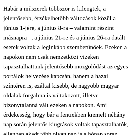
Habár a műszerek többször is kilengtek, a
jelentősebb, érzékelhetőbb változások közül a
június 1-jére, a június 8-ra – valamint részint
másnapra –, a június 21-re és a június 26-ra datált
esetek voltak a leginkább szembetűnőek. Ezeken a
napokon nem csak nemzetközi vizeken
tapasztalhattunk jelentősebb mozgolódást az egyes
portálok helyezése kapcsán, hanem a hazai
színtéren is, ezáltal kisebb, de nagyobb magyar
oldalak forgalma is váltakozott, illetve
bizonytalanná vált ezeken a napokon. Ami
érdekesség, hogy bár a fentiekben kiemelt néhány
nap során jelentős kiugrások voltak tapasztalhatók,
ellenben akadt több olyan nap is a hónap során,