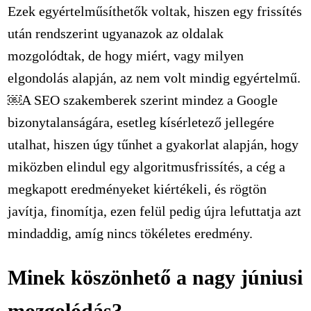
Ezek egyértelműsíthetők voltak, hiszen egy frissítés
után rendszerint ugyanazok az oldalak
mozgolódtak, de hogy miért, vagy milyen
elgondolás alapján, az nem volt mindig egyértelmű.
￼A SEO szakemberek szerint mindez a Google
bizonytalanságára, esetleg kísérletező jellegére
utalhat, hiszen úgy tűnhet a gyakorlat alapján, hogy
miközben elindul egy algoritmusfrissítés, a cég a
megkapott eredményeket kiértékeli, és rögtön
javítja, finomítja, ezen felül pedig újra lefuttatja azt
mindaddig, amíg nincs tökéletes eredmény.
Minek köszönhető a nagy júniusi
mozgolódás?