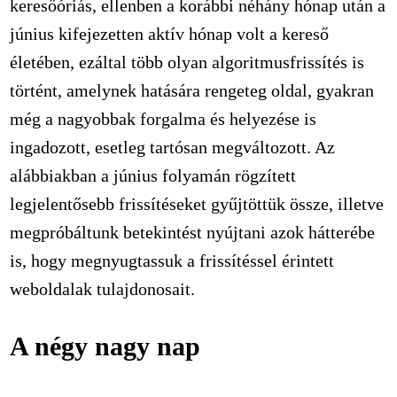
keresőóriás, ellenben a korábbi néhány hónap után a
június kifejezetten aktív hónap volt a kereső
életében, ezáltal több olyan algoritmusfrissítés is
történt, amelynek hatására rengeteg oldal, gyakran
még a nagyobbak forgalma és helyezése is
ingadozott, esetleg tartósan megváltozott. Az
alábbiakban a június folyamán rögzített
legjelentősebb frissítéseket gyűjtöttük össze, illetve
megpróbáltunk betekintést nyújtani azok hátterébe
is, hogy megnyugtassuk a frissítéssel érintett
weboldalak tulajdonosait.
A négy nagy nap