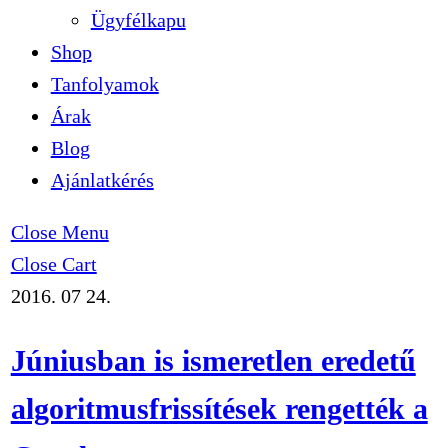
Ügyfélkapu
Shop
Tanfolyamok
Árak
Blog
Ajánlatkérés
Close Menu
Close Cart
2016. 07 24.
Júniusban is ismeretlen eredetű
algoritmusfrissítések rengették a