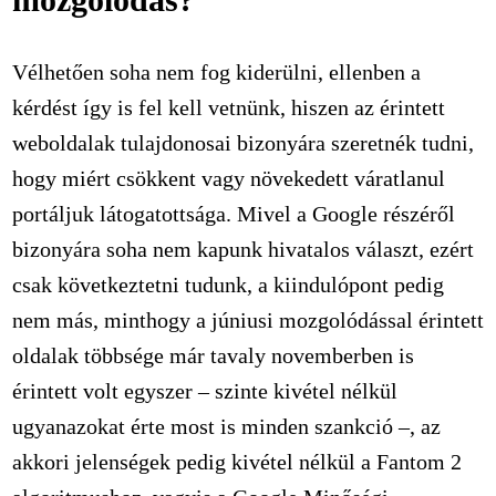
Vélhetően soha nem fog kiderülni, ellenben a
kérdést így is fel kell vetnünk, hiszen az érintett
weboldalak tulajdonosai bizonyára szeretnék tudni,
hogy miért csökkent vagy növekedett váratlanul
portáljuk látogatottsága. Mivel a Google részéről
bizonyára soha nem kapunk hivatalos választ, ezért
csak következtetni tudunk, a kiindulópont pedig
nem más, minthogy a júniusi mozgolódással érintett
oldalak többsége már tavaly novemberben is
érintett volt egyszer – szinte kivétel nélkül
ugyanazokat érte most is minden szankció –, az
akkori jelenségek pedig kivétel nélkül a Fantom 2