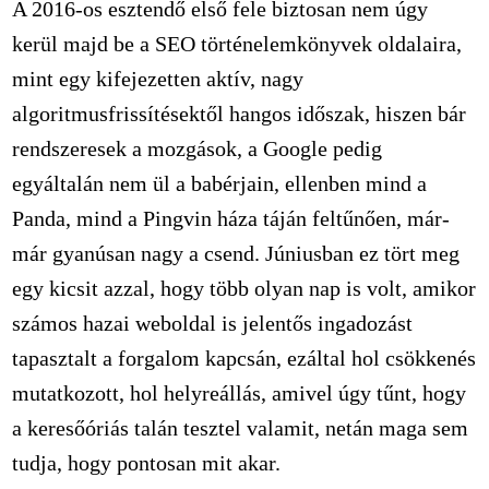
A 2016-os esztendő első fele biztosan nem úgy
kerül majd be a SEO történelemkönyvek oldalaira,
mint egy kifejezetten aktív, nagy
algoritmusfrissítésektől hangos időszak, hiszen bár
rendszeresek a mozgások, a Google pedig
egyáltalán nem ül a babérjain, ellenben mind a
Panda, mind a Pingvin háza táján feltűnően, már-
már gyanúsan nagy a csend. Júniusban ez tört meg
egy kicsit azzal, hogy több olyan nap is volt, amikor
számos hazai weboldal is jelentős ingadozást
tapasztalt a forgalom kapcsán, ezáltal hol csökkenés
mutatkozott, hol helyreállás, amivel úgy tűnt, hogy
a keresőóriás talán tesztel valamit, netán maga sem
tudja, hogy pontosan mit akar.