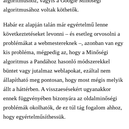
algoritmushoz, vagyis a Google Minőségi
algoritmusához voltak köthetők.
Habár ez alapján talán már egyértelmű lenne
következtetéseket levonni – és esetleg orvosolni a
problémákat a webmestereknek –, azonban van egy
kis probléma, mégpedig az, hogy a Minőségi
algoritmus a Pandához hasonló módszerekkel
büntet vagy jutalmaz weblapokat, ezáltal nem
állapítható meg pontosan, hogy most mégis melyik
állt a háttérben. A visszaesésekért ugyanakkor
ennek függvényében bizonyára az oldalminőségi
problémák okolhatók, de ez túl tág fogalom ahhoz,
hogy egyértelműsíthessük.