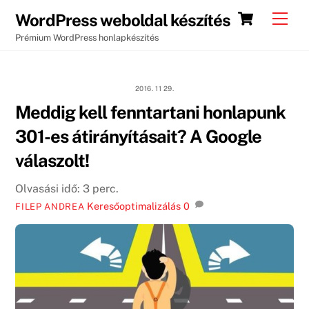
Skip
Cart
Men
WordPress weboldal készítés
to
Prémium WordPress honlapkészítés
content
2016. 11 29.
Meddig kell fenntartani honlapunk
301-es átirányításait? A Google
válaszolt!
Olvasási idő:
3
perc.
Keresőoptimalizálás
0
FILEP ANDREA