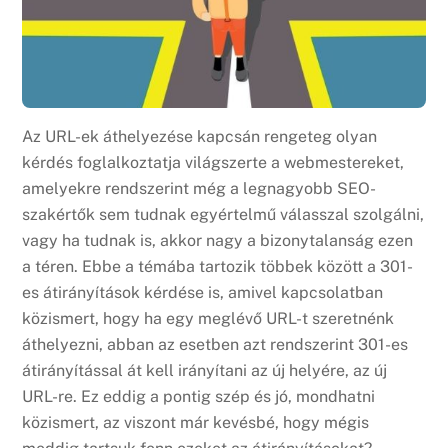
Az URL-ek áthelyezése kapcsán rengeteg olyan
kérdés foglalkoztatja világszerte a webmestereket,
amelyekre rendszerint még a legnagyobb SEO-
szakértők sem tudnak egyértelmű válasszal szolgálni,
vagy ha tudnak is, akkor nagy a bizonytalanság ezen
a téren. Ebbe a témába tartozik többek között a 301-
es átirányítások kérdése is, amivel kapcsolatban
közismert, hogy ha egy meglévő URL-t szeretnénk
áthelyezni, abban az esetben azt rendszerint 301-es
átirányítással át kell irányítani az új helyére, az új
URL-re. Ez eddig a pontig szép és jó, mondhatni
közismert, az viszont már kevésbé, hogy mégis