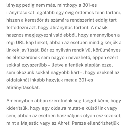
lényeg pedig nem más, minthogy a 301-es
irányításokat legalább egy évig érdemes fenn tartani,
hiszen a keresőóriás számára rendszerint eddig tart
felfedezni azt, hogy átirányítás történt. A másik
hasznos megjegyezni való ebből, hogy amennyiben a
régi URL kap linket, abban az esetben mindig kérjük a
linkek javítását. Bár ez nyilván rendkívül körülményes
és életszerűnek sem nagyon nevezhető, éppen ezért
sokkal egyszerűbb – illetve a fentiek alapján ezzel
sem okozunk sokkal nagyobb kárt –, hogy ezeknél az
oldalaknál inkább hagyjuk meg a 301-es
átirányításokat.
Amennyiben abban szeretnénk segítséget kérni, hogy
kiderítsük, hogy egy oldalra mutat-e külső link vagy
sem, abban az esetben használjunk olyan eszközöket,
mint a Majestic vagy az Ahref. Persze ellenőrizhetjük