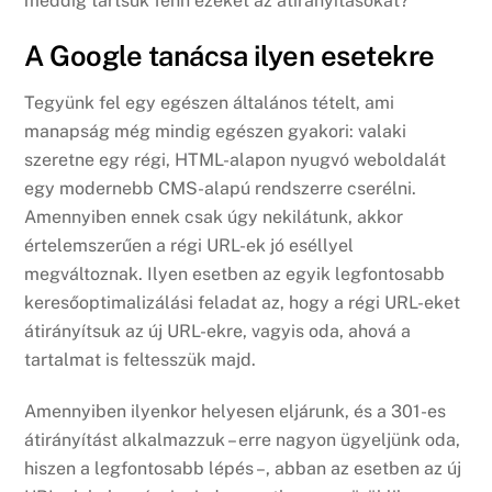
meddig tartsuk fenn ezeket az átirányításokat?
A Google tanácsa ilyen esetekre
Tegyünk fel egy egészen általános tételt, ami
manapság még mindig egészen gyakori: valaki
szeretne egy régi, HTML-alapon nyugvó weboldalát
egy modernebb CMS-alapú rendszerre cserélni.
Amennyiben ennek csak úgy nekilátunk, akkor
értelemszerűen a régi URL-ek jó eséllyel
megváltoznak. Ilyen esetben az egyik legfontosabb
keresőoptimalizálási feladat az, hogy a régi URL-eket
átirányítsuk az új URL-ekre, vagyis oda, ahová a
tartalmat is feltesszük majd.
Amennyiben ilyenkor helyesen eljárunk, és a 301-es
átirányítást alkalmazzuk – erre nagyon ügyeljünk oda,
hiszen a legfontosabb lépés –, abban az esetben az új