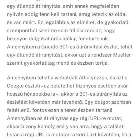
egy állandó átirányítás, amit ennek megfelelően
nyilván addig fenn kell tartani, amíg létezik az oldal
és van miért. Ez legalábbis az elmélet, de gyakorlati
szempontból szerinte sem túl ésszerű az, hogy
bizonyos dolgokat örök időkig fenntartsunk.
Amennyiben a Google 301-es átirányítást észlel, tehát
egy állandó átirányítást, akkor azt a rendszer Mueller
szerint gyakorlatilag menti és észben tartja.
Amennyiben tehát a weboldalt áthelyezzük, és azt a
Google észleli – ez beletelhet bizonyos esetben akár
hosszú hónapokba is –, akkor a 301-es átirányítás az
észlelést követően már levehető. Egy dolgot azonban
feltétlenül fontos ezen a téren észben tartani!
Amennyiben az átirányítás egy régi URL-re mutat,
akkor bizony komoly esély van arra, hogy a találati
listán a régi URL is mutatásra kerül azt követően, ha a