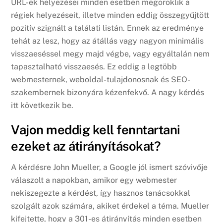
URL-ek helyezései minden esetben megöröklik a
régiek helyezéseit, illetve minden eddig összegyűjtött
pozitív szignált a találati listán. Ennek az eredménye
tehát az lesz, hogy az átállás vagy nagyon minimális
visszaeséssel megy majd végbe, vagy egyáltalán nem
tapasztalható visszaesés. Ez eddig a legtöbb
webmesternek, weboldal-tulajdonosnak és SEO-
szakembernek bizonyára kézenfekvő. A nagy kérdés
itt következik be.
Vajon meddig kell fenntartani
ezeket az átirányításokat?
A kérdésre John Mueller, a Google jól ismert szóvivője
válaszolt a napokban, amikor egy webmester
nekiszegezte a kérdést, így hasznos tanácsokkal
szolgált azok számára, akiket érdekel a téma. Mueller
kifejtette, hogy a 301-es átirányítás minden esetben