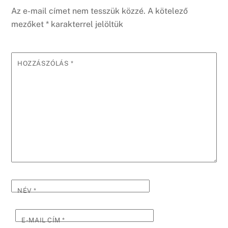
Az e-mail címet nem tesszük közzé.
A kötelező
mezőket
*
karakterrel jelöltük
HOZZÁSZÓLÁS
*
NÉV
*
E-MAIL CÍM
*