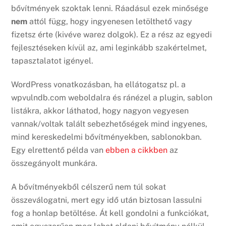
bővítmények szoktak lenni. Ráadásul ezek minősége
nem
attól függ, hogy ingyenesen letölthető vagy
fizetsz érte (kivéve warez dolgok). Ez a rész az egyedi
fejlesztéseken kívül az, ami leginkább szakértelmet,
tapasztalatot igényel.
WordPress vonatkozásban, ha ellátogatsz pl. a
wpvulndb.com weboldalra és ránézel a plugin, sablon
listákra, akkor láthatod, hogy nagyon vegyesen
vannak/voltak talált sebezhetőségek mind ingyenes,
mind kereskedelmi bővítményekben, sablonokban.
Egy elrettentő példa van
ebben a cikkben
az
összegányolt munkára.
A bővítményekből célszerű nem túl sokat
összeválogatni, mert egy idő után biztosan lassulni
fog a honlap betöltése. Át kell gondolni a funkciókat,