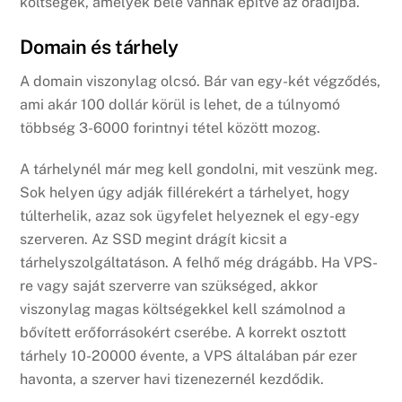
költségek, amelyek bele vannak építve az óradíjba.
Domain és tárhely
A domain viszonylag olcsó. Bár van egy-két végződés,
ami akár 100 dollár körül is lehet, de a túlnyomó
többség 3-6000 forintnyi tétel között mozog.
A tárhelynél már meg kell gondolni, mit veszünk meg.
Sok helyen úgy adják fillérekért a tárhelyet, hogy
túlterhelik, azaz sok ügyfelet helyeznek el egy-egy
szerveren. Az SSD megint drágít kicsit a
tárhelyszolgáltatáson. A felhő még drágább. Ha VPS-
re vagy saját szerverre van szükséged, akkor
viszonylag magas költségekkel kell számolnod a
bővített erőforrásokért cserébe. A korrekt osztott
tárhely 10-20000 évente, a VPS általában pár ezer
havonta, a szerver havi tizenezernél kezdődik.