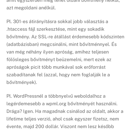
amit egyszerűen meg lehet oldani bővítmény nélkül,
azt megoldani anélkül.
Pl. 301-es átirányításra sokkal jobb választás a
.htaccess fájl szerkesztése, mint egy sokadik
bővítmény. Az SSL-re átállást érdemesebb kódszinten
(adatbázisban) megcsinálni, mint bővítménnyel. És
van még néhány ilyen apróság, amihez teljesen
fölösleges bővítményt beüzemelni, mert ezek az
apróságok picit több munkával sok erőforrást
szabadítanak fel (azzal, hogy nem foglalják le a
bővítmények).
Pl. WordPressnél a többnyelvű weboldalhoz a
legérdemesebb a wpml.org bővítményét használni.
Drága? Igen. Ha magadnak csinálod az oldalt, akkor a
lifetime teljes verzió, ahol csak egyszer fizetsz, nem
évente, majd 200 dollár. Viszont nem lesz később