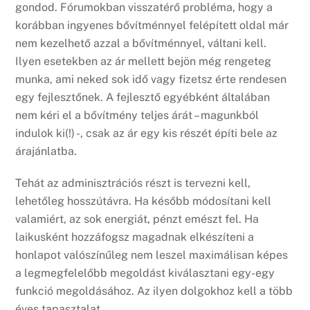
gondod. Fórumokban visszatérő probléma, hogy a
korábban ingyenes bővítménnyel felépített oldal már
nem kezelhető azzal a bővítménnyel, váltani kell.
Ilyen esetekben az ár mellett bejön még rengeteg
munka, ami neked sok idő vagy fizetsz érte rendesen
egy fejlesztőnek. A fejlesztő egyébként általában
nem kéri el a bővítmény teljes árát – magunkból
indulok ki(!) -, csak az ár egy kis részét építi bele az
árajánlatba.
Tehát az adminisztrációs részt is tervezni kell,
lehetőleg hosszútávra. Ha később módosítani kell
valamiért, az sok energiát, pénzt emészt fel. Ha
laikusként hozzáfogsz magadnak elkészíteni a
honlapot valószínűleg nem leszel maximálisan képes
a legmegfelelőbb megoldást kiválasztani egy-egy
funkció megoldásához. Az ilyen dolgokhoz kell a több
éves tapasztalat.