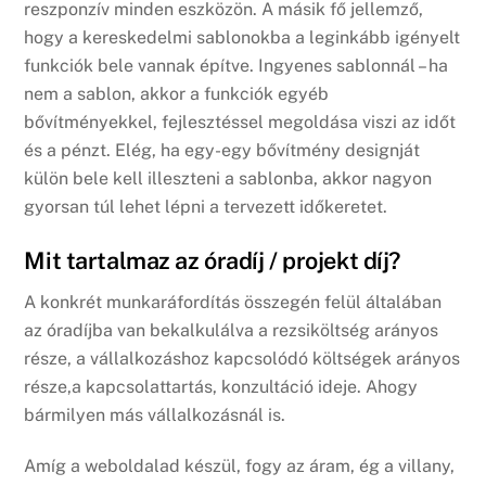
reszponzív minden eszközön. A másik fő jellemző,
hogy a kereskedelmi sablonokba a leginkább igényelt
funkciók bele vannak építve. Ingyenes sablonnál – ha
nem a sablon, akkor a funkciók egyéb
bővítményekkel, fejlesztéssel megoldása viszi az időt
és a pénzt. Elég, ha egy-egy bővítmény designját
külön bele kell illeszteni a sablonba, akkor nagyon
gyorsan túl lehet lépni a tervezett időkeretet.
Mit tartalmaz az óradíj / projekt díj?
A konkrét munkaráfordítás összegén felül általában
az óradíjba van bekalkulálva a rezsiköltség arányos
része, a vállalkozáshoz kapcsolódó költségek arányos
része,a kapcsolattartás, konzultáció ideje. Ahogy
bármilyen más vállalkozásnál is.
Amíg a weboldalad készül, fogy az áram, ég a villany,