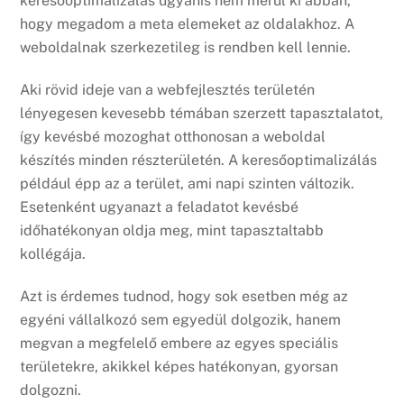
keresőoptimalizálás ugyanis nem merül ki abban,
hogy megadom a meta elemeket az oldalakhoz. A
weboldalnak szerkezetileg is rendben kell lennie.
Aki rövid ideje van a webfejlesztés területén
lényegesen kevesebb témában szerzett tapasztalatot,
így kevésbé mozoghat otthonosan a weboldal
készítés minden részterületén. A keresőoptimalizálás
például épp az a terület, ami napi szinten változik.
Esetenként ugyanazt a feladatot kevésbé
időhatékonyan oldja meg, mint tapasztaltabb
kollégája.
Azt is érdemes tudnod, hogy sok esetben még az
egyéni vállalkozó sem egyedül dolgozik, hanem
megvan a megfelelő embere az egyes speciális
területekre, akikkel képes hatékonyan, gyorsan
dolgozni.