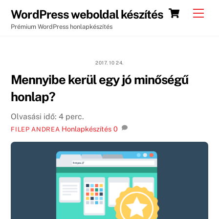
Skip
Cart
Men
WordPress weboldal készítés
to
Prémium WordPress honlapkészítés
content
2017. 10 24.
Mennyibe kerül egy jó minőségű
honlap?
Olvasási idő:
4
perc.
Honlapkészítés
0
FILEP ANDREA