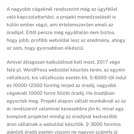
A nagyobb cégeknél rendszerint még az ügyféllel
való kapcsolattartást, a projekt menedzselését is
külön ember végzi, ami értelemszerűen emeli az
óradíjat. Ettől persze még egyáltalán nem biztos,
hogy jobb, profibb weboldal lesz az eredmény, ahogy
az sem, hogy gyorsabban elkészül.
Amivel átlagosan kalkulálnod kell most, 2017 vége
felé pl. WordPress weboldal készítés terén, az egyéni
vállalkozó, kis vállalkozás esetén kb. 5-6000-től indul
és 10000-12000 forintig terjed az óradíj, nagyobb
cégeknél 10000 forint fölötti óradíj. Ha óradíjban
egyeztek meg. Projekt alapon vállalt munkáknál ez az
ár rendszerint valamivel kevesebbre jön ki, mivel egy
komplett projektet mindig az óradíjnál kedvezőbb
áron vállalnak a weboldal készítők. 2-3000 forintos
ajánlott óradíj esetén viszont ne nagyon számíts jó