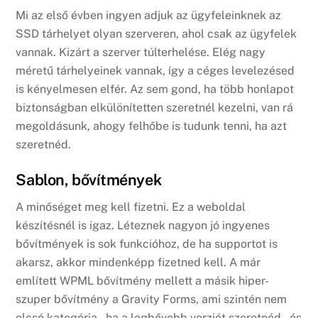
Mi az első évben ingyen adjuk az ügyfeleinknek az
SSD tárhelyet olyan szerveren, ahol csak az ügyfelek
vannak. Kizárt a szerver túlterhelése. Elég nagy
méretű tárhelyeinek vannak, így a céges levelezésed
is kényelmesen elfér. Az sem gond, ha több honlapot
biztonságban elkülönítetten szeretnél kezelni, van rá
megoldásunk, ahogy felhőbe is tudunk tenni, ha azt
szeretnéd.
Sablon, bővítmények
A minőséget meg kell fizetni. Ez a weboldal
készítésnél is igaz. Léteznek nagyon jó ingyenes
bővítmények is sok funkcióhoz, de ha supportot is
akarsz, akkor mindenképp fizetned kell. A már
említett WPML bővítmény mellett a másik hiper-
szuper bővítmény a Gravity Forms, ami szintén nem
olcsó kategória – ha a legbővebb verziót szeretnéd – és