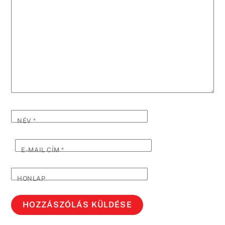
NÉV
*
E-MAIL CÍM
*
HONLAP