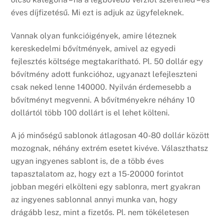
éves díjfizetésű. Mi ezt is adjuk az ügyfeleknek.
Vannak olyan funkcióigények, amire léteznek
kereskedelmi bővítmények, amivel az egyedi
fejlesztés költsége megtakarítható. Pl. 50 dollár egy
bővítmény adott funkcióhoz, ugyanazt lefejleszteni
csak neked lenne 140000. Nyilván érdemesebb a
bővítményt megvenni. A bővítményekre néhány 10
dollártól több 100 dollárt is el lehet költeni.
A jó minőségű sablonok átlagosan 40-80 dollár között
mozognak, néhány extrém esetet kivéve. Választhatsz
ugyan ingyenes sablont is, de a több éves
tapasztalatom az, hogy ezt a 15-20000 forintot
jobban megéri elkölteni egy sablonra, mert gyakran
az ingyenes sablonnal annyi munka van, hogy
drágább lesz, mint a fizetős. Pl. nem tökéletesen