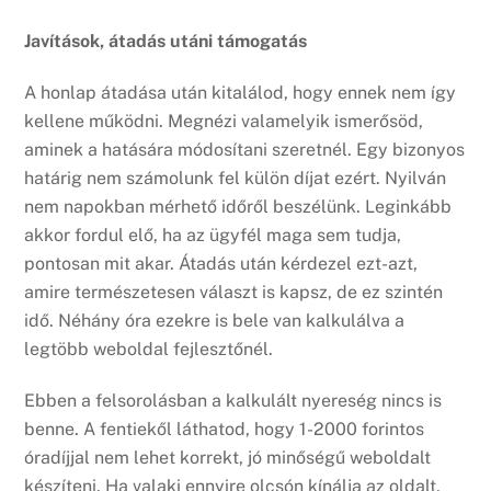
Javítások, átadás utáni támogatás
A honlap átadása után kitalálod, hogy ennek nem így
kellene működni. Megnézi valamelyik ismerősöd,
aminek a hatására módosítani szeretnél. Egy bizonyos
határig nem számolunk fel külön díjat ezért. Nyilván
nem napokban mérhető időről beszélünk. Leginkább
akkor fordul elő, ha az ügyfél maga sem tudja,
pontosan mit akar. Átadás után kérdezel ezt-azt,
amire természetesen választ is kapsz, de ez szintén
idő. Néhány óra ezekre is bele van kalkulálva a
legtöbb weboldal fejlesztőnél.
Ebben a felsorolásban a kalkulált nyereség nincs is
benne. A fentiekől láthatod, hogy 1-2000 forintos
óradíjjal nem lehet korrekt, jó minőségű weboldalt
készíteni. Ha valaki ennyire olcsón kínálja az oldalt,