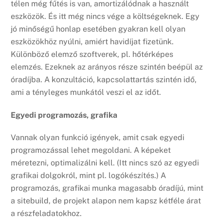
télen még fűtés is van, amortizálódnak a használt
eszközök. És itt még nincs vége a költségeknek. Egy
jó minőségű honlap esetében gyakran kell olyan
eszközökhöz nyúlni, amiért havidíjat fizetünk.
Különböző elemző szoftverek, pl. hőtérképes
elemzés. Ezeknek az arányos része szintén beépül az
óradíjba. A konzultáció, kapcsolattartás szintén idő,
ami a tényleges munkától veszi el az időt.
Egyedi programozás, grafika
Vannak olyan funkció igények, amit csak egyedi
programozással lehet megoldani. A képeket
méretezni, optimalizálni kell. (Itt nincs szó az egyedi
grafikai dolgokról, mint pl. logókészítés.) A
programozás, grafikai munka magasabb óradíjú, mint
a sitebuild, de projekt alapon nem kapsz kétféle árat
a részfeladatokhoz.