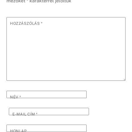
mezőket
*
karakterrel jelöltük
HOZZÁSZÓLÁS
*
NÉV
*
E-MAIL CÍM
*
HONLAP