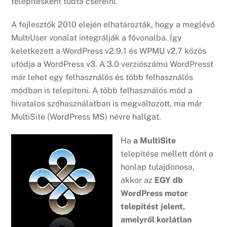
telepítésként tudta cserélni.
A fejlesztők 2010 elején elhatározták, hogy a meglévő
MultiUser vonalat integrálják a fővonalba. Így
keletkezett a WordPress v2.9.1 és WPMU v2.7 közös
utódja a WordPress v3. A 3.0 verziószámú WordPresst
már lehet egy felhasználós és több felhasználós
módban is telepíteni. A több felhasználós mód a
hivatalos szóhasználatban is megváltozott, ma már
MultiSite (WordPress MS) névre hallgat.
Ha
a MultiSite
telepítése mellett dönt a
honlap tulajdonosa,
akkor az
EGY db
WordPress motor
telepítést jelent,
amelyről korlátlan