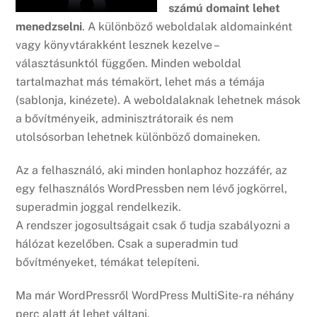
számú domaint lehet
menedzselni
. A különböző weboldalak aldomainként
vagy könyvtárakként lesznek kezelve –
választásunktól függően. Minden weboldal
tartalmazhat más témakört, lehet más a témája
(sablonja, kinézete). A weboldalaknak lehetnek mások
a bővítményeik, adminisztrátoraik és nem
utolsósorban lehetnek különböző domaineken.
Az a felhasználó, aki minden honlaphoz hozzáfér, az
egy felhasználós WordPressben nem lévő jogkörrel,
superadmin joggal rendelkezik.
A rendszer jogosultságait csak ő tudja szabályozni a
hálózat kezelőben. Csak a superadmin tud
bővítményeket, témákat telepíteni.
Ma már WordPressről WordPress MultiSite-ra néhány
perc alatt át lehet váltani.