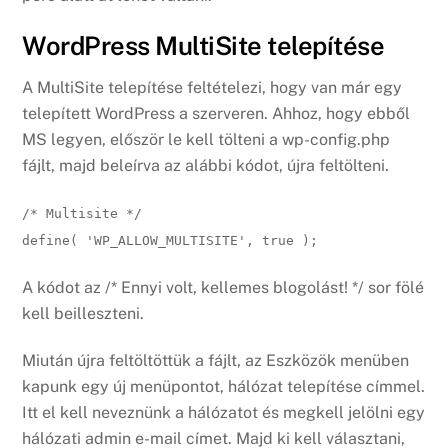
WordPress MultiSite telepítése
A MultiSite telepítése feltételezi, hogy van már egy
telepített WordPress a szerveren. Ahhoz, hogy ebből
MS legyen, először le kell tölteni a wp-config.php
fájlt, majd beleírva az alábbi kódot, újra feltölteni.
/* Multisite */
define(
'WP_ALLOW_MULTISITE'
, true );
A kódot az /* Ennyi volt, kellemes blogolást! */ sor fölé
kell beilleszteni.
Miután újra feltöltöttük a fájlt, az Eszközök menüben
kapunk egy új menüpontot, hálózat telepítése címmel.
Itt el kell neveznünk a hálózatot és megkell jelölni egy
hálózati admin e-mail címet. Majd ki kell választani,