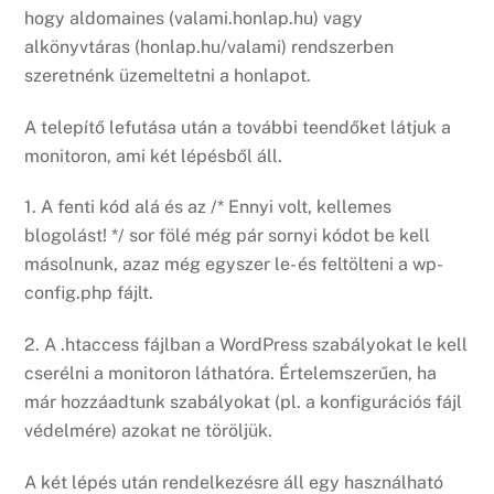
hogy aldomaines (valami.honlap.hu) vagy
alkönyvtáras (honlap.hu/valami) rendszerben
szeretnénk üzemeltetni a honlapot.
A telepítő lefutása után a további teendőket látjuk a
monitoron, ami két lépésből áll.
1. A fenti kód alá és az /* Ennyi volt, kellemes
blogolást! */ sor fölé még pár sornyi kódot be kell
másolnunk, azaz még egyszer le- és feltölteni a wp-
config.php fájlt.
2. A .htaccess fájlban a WordPress szabályokat le kell
cserélni a monitoron láthatóra. Értelemszerűen, ha
már hozzáadtunk szabályokat (pl. a konfigurációs fájl
védelmére) azokat ne töröljük.
A két lépés után rendelkezésre áll egy használható