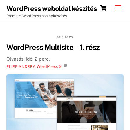
Skip
Cart
Men
WordPress weboldal készítés
to
Prémium WordPress honlapkészítés
content
2013. 01 23.
WordPress Multisite – 1. rész
Olvasási idő:
2
perc.
WordPress
2
FILEP ANDREA