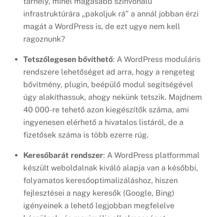
tárhely, minél magasabb színvonalú
infrastruktúrára „pakoljuk rá” a annál jobban érzi
magát a WordPress is, de ezt ugye nem kell
ragoznunk?
Tetszőlegesen bővíthető
: A WordPress moduláris
rendszere lehetőséget ad arra, hogy a rengeteg
bővítmény, plugin, beépülő modul segítségével
úgy alakíthassuk, ahogy nekünk tetszik. Majdnem
40 000-re tehető azon kiegészítők száma, ami
ingyenesen elérhető a hivatalos listáról, de a
fizetősek száma is több ezerre rúg.
Keresőbarát rendszer
: A WordPress platformmal
készült weboldalnak kiváló alapja van a későbbi,
folyamatos keresőoptimalizáláshoz, hiszen
fejlesztései a nagy keresők (Google, Bing)
igényeinek a lehető legjobban megfelelve