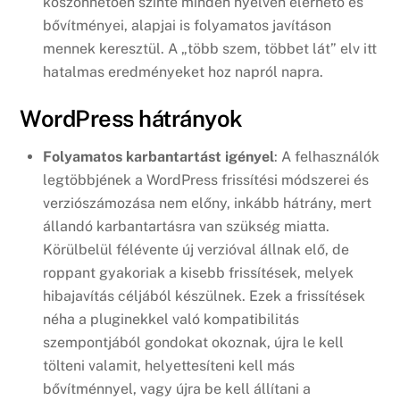
köszönhetően szinte minden nyelven elérhető és
bővítményei, alapjai is folyamatos javításon
mennek keresztül. A „több szem, többet lát” elv itt
hatalmas eredményeket hoz napról napra.
WordPress hátrányok
Folyamatos karbantartást igényel
: A felhasználók
legtöbbjének a WordPress frissítési módszerei és
verziószámozása nem előny, inkább hátrány, mert
állandó karbantartásra van szükség miatta.
Körülbelül félévente új verzióval állnak elő, de
roppant gyakoriak a kisebb frissítések, melyek
hibajavítás céljából készülnek. Ezek a frissítések
néha a pluginekkel való kompatibilitás
szempontjából gondokat okoznak, újra le kell
tölteni valamit, helyettesíteni kell más
bővítménnyel, vagy újra be kell állítani a