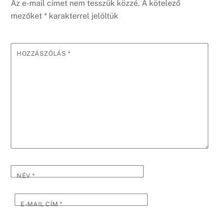
Az e-mail címet nem tesszük közzé.
A kötelező
mezőket
*
karakterrel jelöltük
HOZZÁSZÓLÁS
*
NÉV
*
E-MAIL CÍM
*