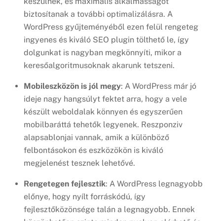
készülnek, és maximális alkalmasságot
biztosítanak a további optimalizálásra. A
WordPress gyűjteményéből ezen felül rengeteg
ingyenes és kiváló SEO plugin tölthető le, így
dolgunkat is nagyban megkönnyíti, mikor a
keresőalgoritmusoknak akarunk tetszeni.
Mobileszközön is jól megy
: A WordPress már jó
ideje nagy hangsúlyt fektet arra, hogy a vele
készült weboldalak könnyen és egyszerűen
mobilbaráttá tehetők legyenek. Reszponziv
alapsablonjai vannak, amik a különböző
felbontásokon és eszközökön is kiváló
megjelenést tesznek lehetővé.
Rengetegen fejlesztik
: A WordPress legnagyobb
előnye, hogy nyílt forráskódú, így
fejlesztőközönsége talán a legnagyobb. Ennek