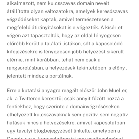
alkalmazott, nem kulcsszavas domain neveit
átállította olyan változatokra, amelyek keresőszavas
végződéseket kaptak, amivel természetesen a
megfelelő átirányításokat is elvégezték. A kísérlet
végén azt tapasztalták, hogy az oldal lényegesen
előrébb került a találati listákon, sőt a kapcsolódó
kifejezésekre is lényegesen jobb helyezést sikerült
elérnie, mint korábban, tehát nem csak a
rangsorolásban, a helyezések tekintetében is előnyt
jelentett mindez a portálnak.
Erre a kutatási anyagra reagált először John Mueller,
aki a Twitteren keresztül csak annyit fűzött hozzá a
fentiekhez, hogy szerinte a domainvégzőséseken
elhelyezett kulcsszavaknak sem pozitív, sem negatív
hatásuk nincs a helyezésekre, amivel kapcsolatban
egy tavalyi blogbejegyzését linkelte, amelyben a
Google ezzel kapcsolatban írt egy esettanulmányt.