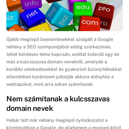
Újabb meglepő bejelentésekkel szolgált a Google
néhány a SEO szempontjából eddig szürkezónás,
tehát kérdéses téma kapcsán, ezáltal kiderült egy és
más a kulcsszavas domain nevekről, amelyek a
korábbi vélekedésekkel és gyakorlati bizonyítékokkal
ellentétben korántsem juttatják akkora előnyhöz a
weblapokat, mint arra sokan számítanak.
Nem számítanak a kulcsszavas
domain nevek
Habár tett már néhány meglepő nyilatkozatot a
közelmúltban a Google, de alighanem a mostani körül