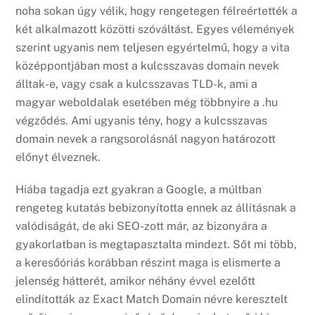
noha sokan úgy vélik, hogy rengetegen félreértették a
két alkalmazott közötti szóváltást. Egyes vélemények
szerint ugyanis nem teljesen egyértelmű, hogy a vita
középpontjában most a kulcsszavas domain nevek
álltak-e, vagy csak a kulcsszavas TLD-k, ami a
magyar weboldalak esetében még többnyire a .hu
végződés. Ami ugyanis tény, hogy a kulcsszavas
domain nevek a rangsorolásnál nagyon határozott
előnyt élveznek.
Hiába tagadja ezt gyakran a Google, a múltban
rengeteg kutatás bebizonyította ennek az állításnak a
valódiságát, de aki SEO-zott már, az bizonyára a
gyakorlatban is megtapasztalta mindezt. Sőt mi több,
a keresőóriás korábban részint maga is elismerte a
jelenség hátterét, amikor néhány évvel ezelőtt
elindították az Exact Match Domain névre keresztelt