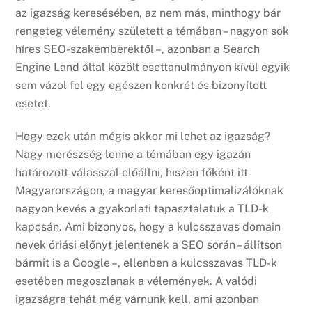
az igazság keresésében, az nem más, minthogy bár
rengeteg vélemény született a témában – nagyon sok
híres SEO-szakemberektől –, azonban a Search
Engine Land által közölt esettanulmányon kívül egyik
sem vázol fel egy egészen konkrét és bizonyított
esetet.
Hogy ezek után mégis akkor mi lehet az igazság?
Nagy merészség lenne a témában egy igazán
határozott válasszal előállni, hiszen főként itt
Magyarországon, a magyar keresőoptimalizálóknak
nagyon kevés a gyakorlati tapasztalatuk a TLD-k
kapcsán. Ami bizonyos, hogy a kulcsszavas domain
nevek óriási előnyt jelentenek a SEO során – állítson
bármit is a Google –, ellenben a kulcsszavas TLD-k
esetében megoszlanak a vélemények. A valódi
igazságra tehát még várnunk kell, ami azonban