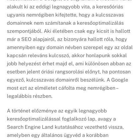
alakult ki az eddigi legnagyobb vita, a keresőóriás
ugyanis nemrégiben kifejtette, hogy a kulcsszavas
domainnek nem számítanak a keresőoptimalizálás
szempontjából. Aki életében csak egy kicsit is hallott
már a SEO alapjairól, az bizonyára hallott róla, hogy
amennyiben egy domain névben szerepel egy az oldal
kapcsán releváns kulcsszó, akkor honlapunk sokkal
jobb helyezést érhet majd el, ami különösen abban az
esetben jelent óriási rangsorolási előnyt, ha pontosan
egyező, kulcsszavas domainről beszélünk. A Google
most ezt az elméletet cáfolta meg nemrégiben –
legalábbis részben.
A történet előzménye az egyik legnagyobb
keresőoptimalizálással foglalkozó lap, avagy a
Search Engine Land kutatásához vezethető vissza,
amelyben egy általános ügyvéd a korábban