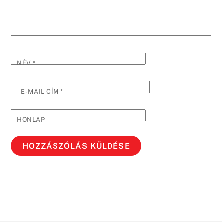
NÉV
*
E-MAIL CÍM
*
HONLAP