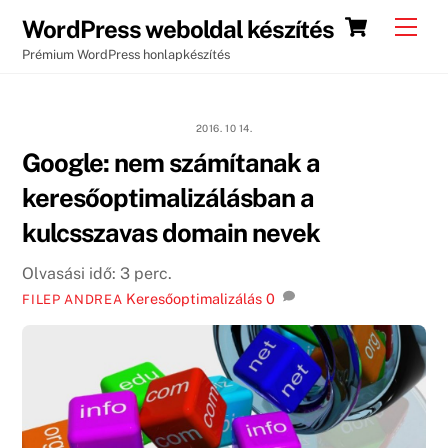
Skip
Cart
Men
WordPress weboldal készítés
to
Prémium WordPress honlapkészítés
content
2016. 10 14.
Google: nem számítanak a
keresőoptimalizálásban a
kulcsszavas domain nevek
Olvasási idő:
3
perc.
Keresőoptimalizálás
0
FILEP ANDREA