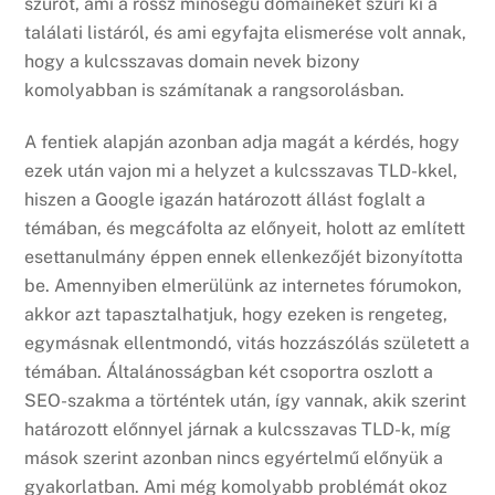
szűrőt, ami a rossz minőségű domaineket szűri ki a
találati listáról, és ami egyfajta elismerése volt annak,
hogy a kulcsszavas domain nevek bizony
komolyabban is számítanak a rangsorolásban.
A fentiek alapján azonban adja magát a kérdés, hogy
ezek után vajon mi a helyzet a kulcsszavas TLD-kkel,
hiszen a Google igazán határozott állást foglalt a
témában, és megcáfolta az előnyeit, holott az említett
esettanulmány éppen ennek ellenkezőjét bizonyította
be. Amennyiben elmerülünk az internetes fórumokon,
akkor azt tapasztalhatjuk, hogy ezeken is rengeteg,
egymásnak ellentmondó, vitás hozzászólás született a
témában. Általánosságban két csoportra oszlott a
SEO-szakma a történtek után, így vannak, akik szerint
határozott előnnyel járnak a kulcsszavas TLD-k, míg
mások szerint azonban nincs egyértelmű előnyük a
gyakorlatban. Ami még komolyabb problémát okoz