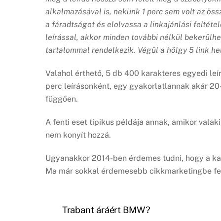
alkalmazásával is, nekünk 1 perc sem volt az öss
a fáradtságot és elolvassa a linkajánlási feltéte
leírással, akkor minden további nélkül bekerülhet
tartalommal rendelkezik. Végül a hölgy 5 link hel
Valahol érthető, 5 db 400 karakteres egyedi leí
perc leírásonként, egy gyakorlatlannak akár 20-
függően.
A fenti eset tipikus példája annak, amikor valak
nem konyít hozzá.
Ugyanakkor 2014-ben érdemes tudni, hogy a kat
Ma már sokkal érdemesebb cikkmarketingbe fekt
Trabant áráért BMW?