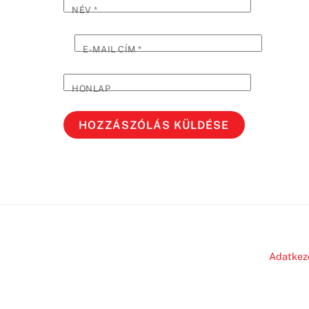
NÉV
*
E-MAIL CÍM
*
HONLAP
Adatkez