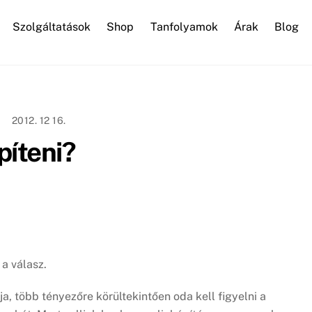
Szolgáltatások
Shop
Tanfolyamok
Árak
Blog
WordPress karbantartás
2012. 12 16.
píteni?
a válasz.
a, több tényezőre körültekintően oda kell figyelni a