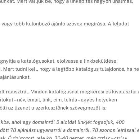
 munkát. Mert valljuk be, hogy a linképítés nagyon unalmas,
0 vagy több különböző ajánló szöveg megírása. A feladat
gnyitja a katalógusokat, elolvassa a linkbeküldései
 Mert tudni kell, hogy a legtöbb katalógus tulajdonos, ha n
 ajánlásunkat.
 ott regisztrál. Minden katalógusnál megkeresi és kiválasztja 
okat – név, email, link, cím, leírás – egyes helyeken
kitölti az üzenet a szerkesztőnek szövegmezőt is.
kba, ahol egy domainről 5 aloldal linkjét fogadjuk, 400
ldött 78 ajánlást ugyanarról a domainről, 78 azonos leírással 
k. Ő dolgozott vele kb. 30-40 percet, még ctrl+c – ctrl+v