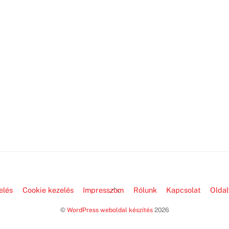
Back
elés
Cookie kezelés
Impresszum
Rólunk
Kapcsolat
Oldal
To
©
WordPress weboldal készítés
2026
Top