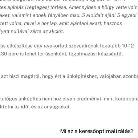
zes ajánlás (végleges) törlése. Amennyiben a hölgy vette vol
leket, valamint ennek fényében max. 5 aloldalt ajánl 5 egyedi
ett volna, mivel a honlap, amit ajánlani akart, hasznos
yett nullával zárta az akciót.
rás elkészítése egy gyakorlott szövegírónak legalább 10-12
30 perc is lehet leírásonként, fogalmazási készségtől
i azt hiszi magáról, hogy ért a linképítéshez, valójában azonb
alógus linképítés nem hoz olyan eredményt, mint korábban
etni az időt és az anyagiakat.
Mi az a keresőoptimalizálás?