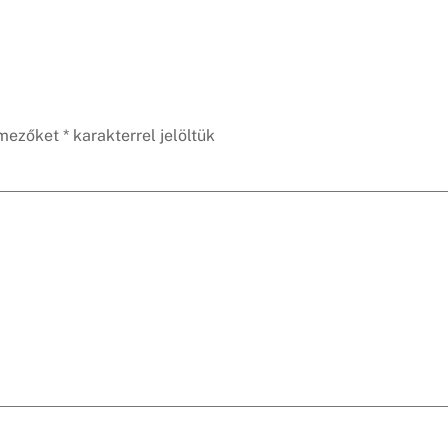
 mezőket
*
karakterrel jelöltük