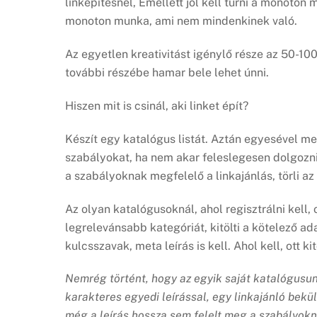
linképítésnél, Emellett jól kell tűrni a monoton
monoton munka, ami nem mindenkinek való.
Az egyetlen kreativitást igénylő része az 50-10
további részébe hamar bele lehet únni.
Hiszen mit is csinál, aki linket épít?
Készít egy katalógus listát. Aztán egyesével me
szabályokat, ha nem akar feleslegesen dolgozni.
a szabályoknak megfelelő a linkajánlás, törli az
Az olyan katalógusoknál, ahol regisztrálni kell,
legrelevánsabb kategóriát, kitölti a kötelező adat
kulcsszavak, meta leírás is kell. Ahol kell, ott 
Nemrég történt, hogy az egyik saját katalógusun
karakteres egyedi leírással, egy linkajánló bekü
még a leírás hossza sem felelt meg a szabályokna