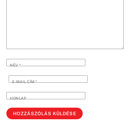
NÉV
*
E-MAIL CÍM
*
HONLAP