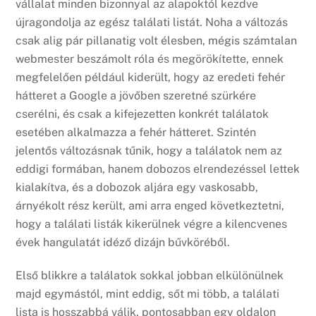
vállalat minden bizonnyal az alapoktól kezdve
újragondolja az egész találati listát. Noha a változás
csak alig pár pillanatig volt élesben, mégis számtalan
webmester beszámolt róla és megörökítette, ennek
megfelelően például kiderült, hogy az eredeti fehér
hátteret a Google a jövőben szeretné szürkére
cserélni, és csak a kifejezetten konkrét találatok
esetében alkalmazza a fehér hátteret. Szintén
jelentős változásnak tűnik, hogy a találatok nem az
eddigi formában, hanem dobozos elrendezéssel lettek
kialakítva, és a dobozok aljára egy vaskosabb,
árnyékolt rész került, ami arra enged következtetni,
hogy a találati listák kikerülnek végre a kilencvenes
évek hangulatát idéző dizájn bűvköréből.
Első blikkre a találatok sokkal jobban elkülönülnek
majd egymástól, mint eddig, sőt mi több, a találati
lista is hosszabbá válik, pontosabban egy oldalon