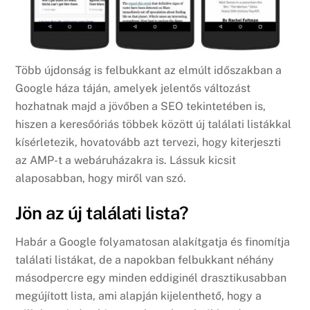
Több újdonság is felbukkant az elmúlt időszakban a
Google háza táján, amelyek jelentős változást
hozhatnak majd a jövőben a SEO tekintetében is,
hiszen a keresőóriás többek között új találati listákkal
kísérletezik, hovatovább azt tervezi, hogy kiterjeszti
az AMP-t a webáruházakra is. Lássuk kicsit
alaposabban, hogy miről van szó.
Jön az új találati lista?
Habár a Google folyamatosan alakítgatja és finomítja
találati listákat, de a napokban felbukkant néhány
másodpercre egy minden eddiginél drasztikusabban
megújított lista, ami alapján kijelenthető, hogy a