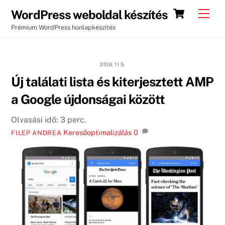
Skip
Cart
Men
WordPress weboldal készítés
to
Prémium WordPress honlapkészítés
content
2016. 11 5.
Új találati lista és kiterjesztett AMP
a Google újdonságai között
Olvasási idő:
3
perc.
Keresőoptimalizálás
0
FILEP ANDREA