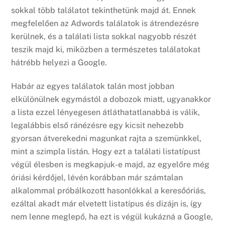
sokkal több találatot tekinthetünk majd át. Ennek
megfelelően az Adwords találatok is átrendezésre
kerülnek, és a találati lista sokkal nagyobb részét
teszik majd ki, miközben a természetes találatokat
hátrébb helyezi a Google.
Habár az egyes találatok talán most jobban
elkülönülnek egymástól a dobozok miatt, ugyanakkor
a lista ezzel lényegesen átláthatatlanabbá is válik,
legalábbis első ránézésre egy kicsit nehezebb
gyorsan átverekedni magunkat rajta a szemünkkel,
mint a szimpla listán. Hogy ezt a találati listatípust
végül élesben is megkapjuk-e majd, az egyelőre még
óriási kérdőjel, lévén korábban már számtalan
alkalommal próbálkozott hasonlókkal a keresőóriás,
ezáltal akadt már elvetett listatípus és dizájn is, így
nem lenne meglepő, ha ezt is végül kukázná a Google,