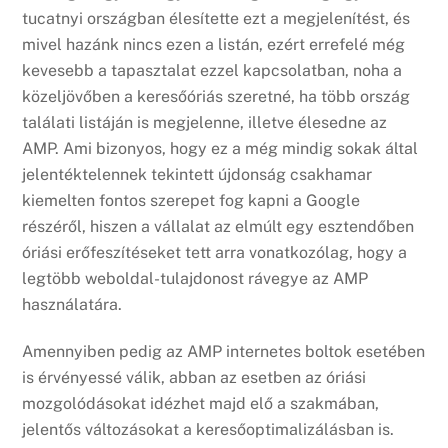
tucatnyi országban élesítette ezt a megjelenítést, és
mivel hazánk nincs ezen a listán, ezért errefelé még
kevesebb a tapasztalat ezzel kapcsolatban, noha a
közeljövőben a keresőóriás szeretné, ha több ország
találati listáján is megjelenne, illetve élesedne az
AMP. Ami bizonyos, hogy ez a még mindig sokak által
jelentéktelennek tekintett újdonság csakhamar
kiemelten fontos szerepet fog kapni a Google
részéről, hiszen a vállalat az elmúlt egy esztendőben
óriási erőfeszítéseket tett arra vonatkozólag, hogy a
legtöbb weboldal-tulajdonost rávegye az AMP
használatára.
Amennyiben pedig az AMP internetes boltok esetében
is érvényessé válik, abban az esetben az óriási
mozgolódásokat idézhet majd elő a szakmában,
jelentős változásokat a keresőoptimalizálásban is.