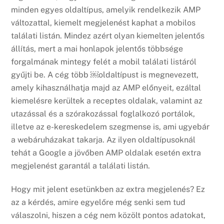
minden egyes oldaltípus, amelyik rendelkezik AMP
változattal, kiemelt megjelenést kaphat a mobilos
találati listán. Mindez azért olyan kiemelten jelentős
állítás, mert a mai honlapok jelentős többsége
forgalmának mintegy felét a mobil találati listáról
gyűjti be. A cég több ￼oldaltípust is megnevezett,
amely kihasználhatja majd az AMP előnyeit, ezáltal
kiemelésre kerültek a receptes oldalak, valamint az
utazással és a szórakozással foglalkozó portálok,
illetve az e-kereskedelem szegmense is, ami ugyebár
a webáruházakat takarja. Az ilyen oldaltípusoknál
tehát a Google a jövőben AMP oldalak esetén extra
megjelenést garantál a találati listán.
Hogy mit jelent esetünkben az extra megjelenés? Ez
az a kérdés, amire egyelőre még senki sem tud
válaszolni, hiszen a cég nem közölt pontos adatokat,